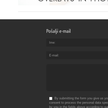
Pošalji e-mail
Ime
E-mail
By submitting the form you give us yo
consent to process the personal data spec
by you in the fields above according to ou