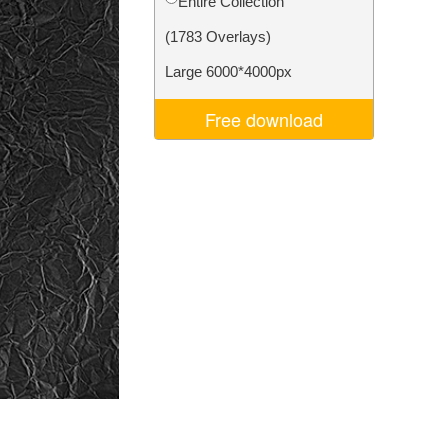
Entire Collection
I
Video Editing Services
(1783 Overlays)
Large 6000*4000px
Free download