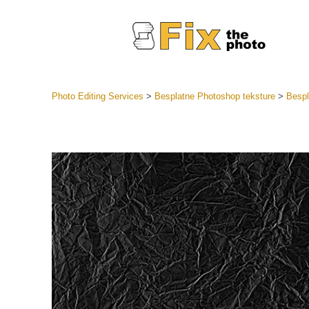
Photo Editing Services
>
Besplatne Photoshop teksture
>
Bespl
Lightroom
LR Preset
Retuš
Predposta
ponude
Mobilne P
Uređivanje 