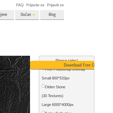
FAQ
Prijavite se
Prijaviti se
ijene
Dućan
Blog
es
Video
LUT-ovi za uređivanje videa
Profesionalni video slojevi
ija
Uređivanje fotografija nekretnina
Please select
Download Free Overlay
Free Photoshop Overlay
bavu
Small 800*533px
ijama
Obnova fotografija
Olden Stone
(30 Textures)
Large 6000*4000px