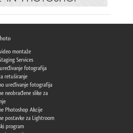
photo
video montaže
Staging Services
 uređivanje fotografija
za retuširanje
no uređivanje fotografija
ne neobrađene slike za
nje
ne Photoshop Akcije
ne postavke za Lightroom
ski program