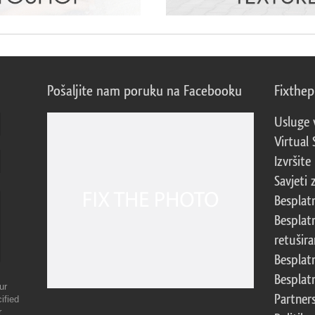
Pošaljite nam poruku na Facebooku
Fixthe
Usluge 
Virtual 
Izvršite
Savjeti 
Besplat
Besplat
retušira
Besplat
Besplat
ur
Partner
ified
r