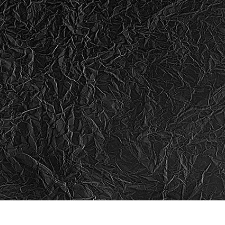
fotografija proizvoda
Uređivanje fotografija nakita
Podaci za obuku A