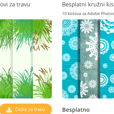
ovi za travu
Besplatni kružni ki
10 kistova za Adobe Photo
Besplatno
Četke za travu