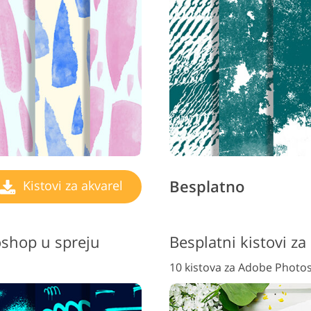
Besplatno
Kistovi za akvarel
oshop u spreju
Besplatni kistovi z
10 kistova za Adobe Photo