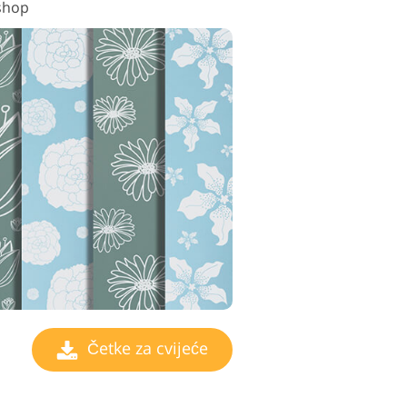
shop
Četke za cvijeće