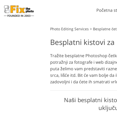
Početna s
FOUNDED IN 2003
Lightroom
Photo Editing Services
>
Besplatne če
Besplatni kistovi z
Lightroom Presets
Pho
LR Preset zbirke
Če
Retuširanje portreta
Tražite besplatne Photoshop četke 
Predpostavke najbolje
Pho
potražnji za fotografe i web dizajn
ponude
Ph
puta želimo vam predstaviti razne
Mobilne Presets
Cij
srca, lišće itd. Bit će vam bolje da
Cij
zadovoljni i da ćete ih smatrati vrl
Uređivanje vjenčanih
fotografija
Naši besplatni kist
uključ