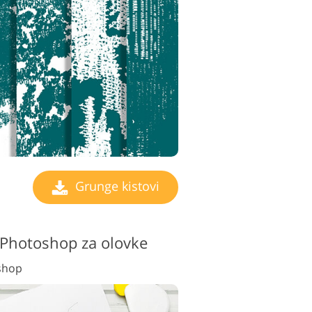
Grunge kistovi
a Photoshop za olovke
shop