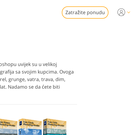
Zatražite ponudu
Video
i za uređivanje
je fotografija
kretnina
onalni video
oshopu uvijek su u velikoj
tografija sa svojim kupcima. Ovoga
l, grunge, vatra, trava, dim,
 alat. Nadamo se da ćete biti
 fotografija