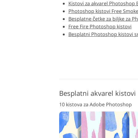
Kistovi za akvarel Photoshop 
Uređivanje fotografija
Photoshop kistovi Free Smok
proizvoda
Besplatne četke za biljke za 
Free Fire Photoshop kistovi
Besplatni Photoshop kistovi s
Besplatni akvarel kistov
10 kistova za Adobe Photoshop