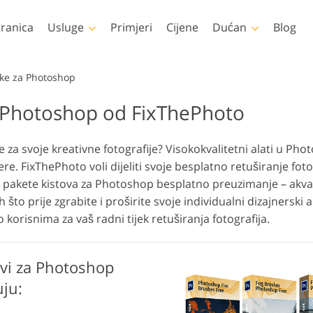
tranica
Usluge
Primjeri
Cijene
Dućan
Blog
Photoshop
Templates
tke za Photoshop
a Photoshop od FixThePhoto
toshop Akcije
Svi predlošci
LUT-ov
videa
Uređivanje fotografija
Uređivan
tke za Photoshop
Marketinški predlošci
Retuširanje tijela
novorođenčeta
ne
Profesi
za svoje kreativne fotografije? Visokokvalitetni alati u Phot
toshop slojevi
Valentinovo čestitke
slojevi
ere. FixThePhoto voli dijeliti svoje besplatno retuširanje fo
otoshop teksture
Pozivnice za vjenčanje
 pakete kistova za Photoshop besplatno preuzimanje – akvare
ele zbirke Ps Actions
Pozivnica na dječju
 ih što prije zgrabite i proširite svoje individualni dizajnerski
zabavu
eli paketi Ps slojeva
o korisnima za vaš radni tijek retuširanja fotografija.
Modeli za odjeću
generirani umjetnom
Manipulacija fotografijama
Obnova
inteligencijom
ovi za Photoshop
uju: