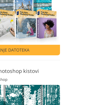
video montaže
NJE DATOTEKA
hotoshop kistovi
shop