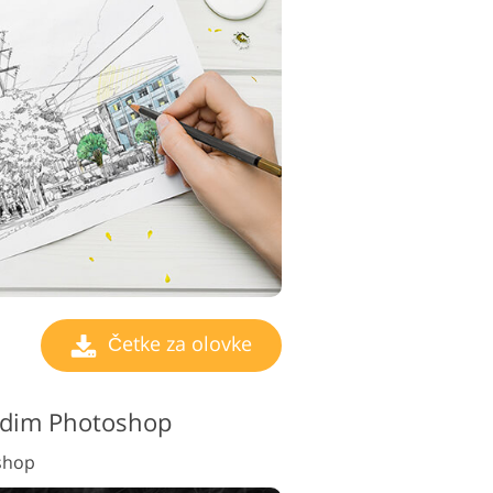
Četke za olovke
a dim Photoshop
shop