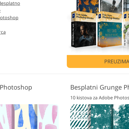
Besplatno
Uređivanje fotografija
e
Podaci za obuku AI
Usluge 
nakita
Photoshop
rca
PREUZIMA
i Photoshop
Besplatni Grunge P
10 kistova za Adobe Photo