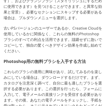
す）、およびグランジブラシ（スタイリッシュにするため
に使用できます）を見つけることができます。と異常な効
果と背景）。必要なセクションにスキップする必要がある
場合は、プルダウンメニューを選択します。
古いPSバージョンのユーザーであるか、Creative Cloudを
使用しているかに関係なく、これらの無料のPhotoshop
ブラシのすべての利点を活用できます。躊躇せずに急いで
コピーして、独自の驚くべきデザイン効果を作成し始めて
ください。
Photoshop用の無料ブラシを入手する方法
これらのブラシの適用に興味があり、試してみるのを楽し
みにしている場合は、ダウンロードするだけです。まず、
カタログを注意深く調べて、自分に最も適したブラシを選
択する必要があります。この選択を行ったら、フォームに
入力して、電子メールの直接リンクを受信する必要があり
ます。その後、あなたの電子メールをチェックし、手紙を
受け取ったら、そこに示されているリンクをたどってくだ