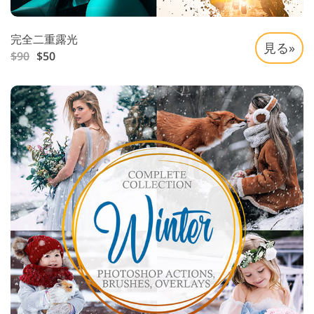
完全二重露光
見る»
$90
$50