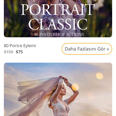
80 Portre Eylemi
Daha Fazlasını Gör »
$150
$75