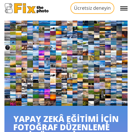
Ücretsiz deneyin
YAPAY ZEKÂ EĞİTİMİ İÇİN
FOTOĞRAF DÜZENLEME