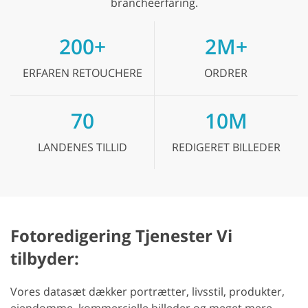
brancheerfaring.
200+
2M+
ERFAREN
RETOUCHERE
ORDRER
70
10M
LANDENES
TILLID
REDIGERET
BILLEDER
Fotoredigering Tjenester Vi
tilbyder:
Vores datasæt dækker portrætter, livsstil, produkter,
ejendomme, kommercielle billeder og meget mere.