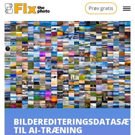
Prøv gratis
BILDEREDITERINGSDATASÆT
TIL AI-TRÆNING