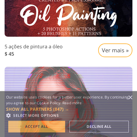
5 ações de pintura a óleo
Ver mais »
$ 45
×
Our website uses cookies for a better user experience. By continuing,
you agree to our Cookie Policy.
Read more
SHOW ALL PARTNERS
(847) →
SELECT MORE OPTIONS
ACCEPT ALL
DECLINE ALL