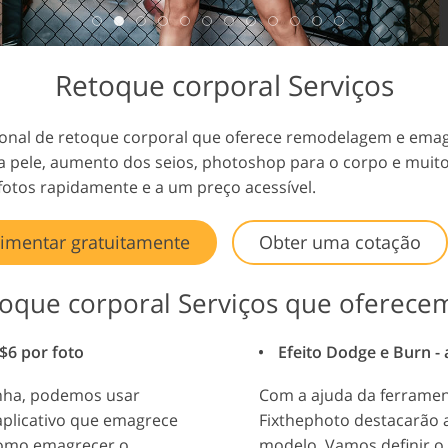
 de
Dados de Treinamento de
Serviços de edição de vídeo
IA
Retoque corporal Serviços
ional de retoque corporal que oferece remodelagem e emag
da pele, aumento dos seios, photoshop para o corpo e muit
fotos rapidamente e a um preço acessível.
imentar gratuitamente
Obter uma cotação
oque corporal Serviços que oferece
$6 por foto
Efeito Dodge e Burn - 
enha, podemos usar
Com a ajuda da ferramen
aplicativo que emagrece
Fixthephoto destacarão a
como emagrecer o
modelo. Vamos definir o e