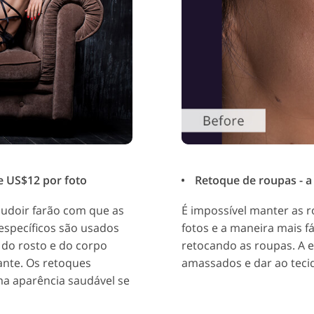
e US$12 por foto
Retoque de roupas - a 
oudoir farão com que as
É impossível manter as r
específicos são usados
fotos e a maneira mais fá
s do rosto e do corpo
retocando as roupas. A e
nte. Os retoques
amassados e dar ao teci
a aparência saudável se