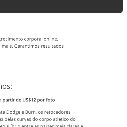
recimento corporal online,
o mais. Garantimos resultados
mos:
a partir de US$12 por foto
ta Dodge e Burn, os retocadores
s belas curvas do corpo atlético do
quilíbrio entre as partes mais claras e