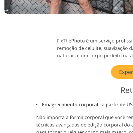
Serviços de retoque de
Serviços de retoque
produtos
joias
FixThePhoto é um serviço profiss
remoção de celulite, suavização 
naturais e um corpo perfeito nas 
Exper
Ret
Emagrecimento corporal - a partir de US
Não importa a forma corporal que você t
técnicas avançadas de edição corporal do 
para tornar qualquer corpo mais magro, 