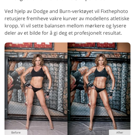
Ved hjelp av Dodge and Burn-verktøyet vil Fixthephoto
retusjere fremheve vakre kurver av modellens atletiske
kropp. Vi vil sette balansen mellom mørkere og lysere
deler av et bilde for å gi deg et profesjonelt resultat.