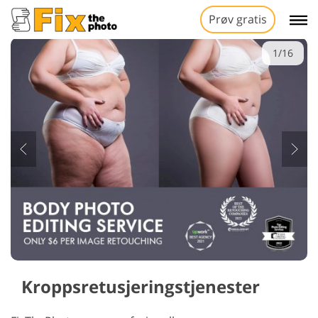
Prøv gratis
1/16
Kroppsretusjeringstjenester