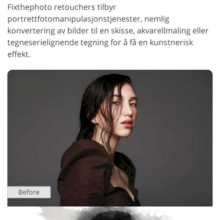
Fixthephoto retouchers tilbyr
portrettfotomanipulasjonstjenester, nemlig
konvertering av bilder til en skisse, akvarellmaling eller
tegneserielignende tegning for å få en kunstnerisk
effekt.