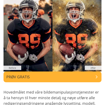
PRØV GRATIS
Hovedmålet med våre bildemanipulasjonstjenester er
å ta hensyn til hver minste detalj og nøye utføre alle
redigeringsendringene angående lyssetting, modell,