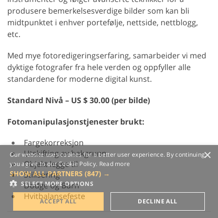
produsere bemerkelsesverdige bilder som kan bli
midtpunktet i enhver portefølje, nettside, nettblogg,
etc.
Med mye fotoredigeringserfaring, samarbeider vi med
dyktige fotografer fra hele verden og oppfyller alle
standardene for moderne digital kunst.
Standard
Nivå – US $ 30.00 (per bilde)
Fotomanipulasjonstjenester brukt:
Fargekorreksjon
×
Utskifting av bakgrunn
Our website uses cookies for a better user experience. By continuing,
Objekt legge til
you agree to our Cookie Policy.
Read more
SHOW ALL PARTNERS
(847) →
Stilisering
SELECT MORE OPTIONS
Dodge og Burn
Hvitbalansefeste
ACCEPT ALL
DECLINE ALL