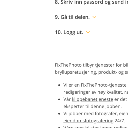
8. Skriv inn passord og send i
9. Gå til delen.
10. Logg ut.
FixThePhoto tilbyr tjenester for b
bryllupsretusjering, produkt- og 
Vi er en FixThePhoto-tjeneste
redigeringer av høy kvalitet, 
Vår
klippebanetjeneste
er det 
eksperter til denne jobben.
Vi jobber med fotografer, ei
eiendomsfotografering
24/7.
Våre spesialister innen
redige