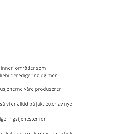
ber innen områder som
liebilderedigering og mer.
tusjenerne våre produserer
 vi er alltid på jakt etter av nye
igeringstjenester for
, kalibrerte skjermer, og ta hele