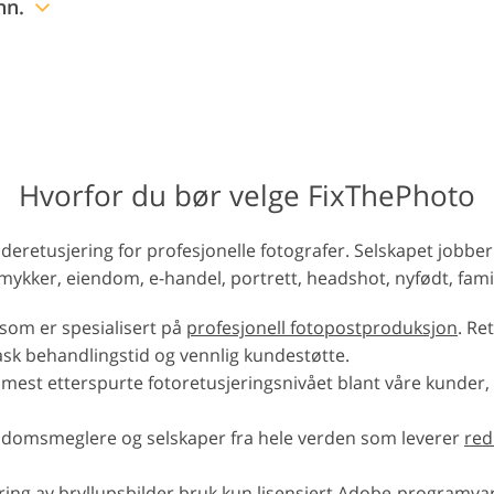
nn.
Hvorfor du bør velge FixThePhoto
ilderetusjering for profesjonelle fotografer. Selskapet job
smykker, eiendom, e-handel, portrett, headshot, nyfødt, fami
 som er spesialisert på
profesjonell fotopostproduksjon
. Re
rask behandlingstid og vennlig kundestøtte.
mest etterspurte fotoretusjeringsnivået blant våre kunder, så
endomsmeglere og selskaper fra hele verden som leverer
red
ring av bryllupsbilder
bruk kun lisensiert Adobe-programvare