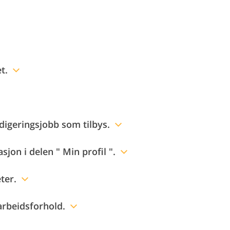
t.
edigeringsjobb som tilbys.
sjon i delen " Min profil ".
ter.
 arbeidsforhold.