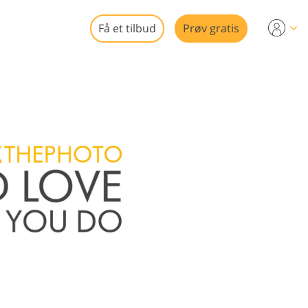
Få et tilbud
Prøv gratis
eo
ring
edigering
e
gg
rering