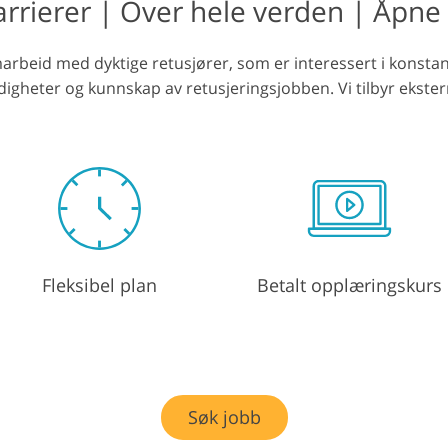
rierer | Over hele verden | Åpne l
ring av smykkefoto
AI-treningsdata
Videoredigering
rbeid med dyktige retusjører, som er interessert i konstant f
digheter og kunnskap av retusjeringsjobben. Vi tilbyr ekster
Fleksibel plan
Betalt opplæringskurs
Søk jobb