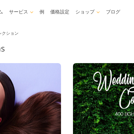
ム
サービス
例
価格設定
ショップ
ブログ
Photoshop
Templates
レクション
ns
hotoshopアクション
テンプレート
プロフ
hotoshopブラシ
マーケティングテンプレー
ビデ
ボディレタッチ
赤ちゃんの写真レタッチする
不
ト
hotoshopオーバーレイ
バレンタインデーカード
hotoshopテクスチャ
結婚式招待状
Psアクションコレクション
全体
子供の誕生日の招待状
Psはコレクション全体をオ
写真入力
AIが生成した衣料品モデル
画像操作料理内容
ーバーレイします