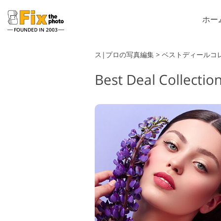
ホー
FOUNDED IN 2003
Lightroom
ス|プロの写真編集
>
ベストディールコ
Best Deal Collectio
Lightroomのプリセット
P
ヘッドショットレタッチサー
LRプリセットコレクション
P
ビス
全体
P
ベストディールプリセット
P
モバイルコレクション
結婚式の写真編集サービス