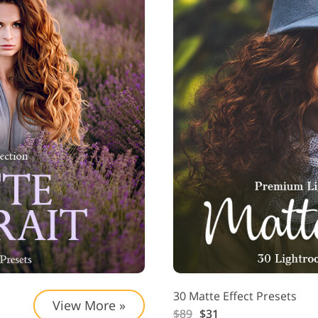
30 Matte Effect Presets
View More »
$89
$31