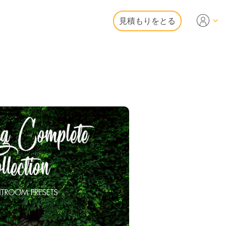
見積もりをとる
Video
ェッショナルLUT
オオーバーレイ
動産写真編集
アプリケーション内
容