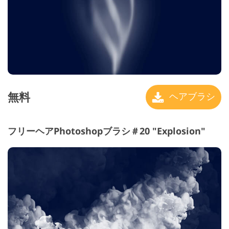
無料
ヘアブラシ
フリーヘアPhotoshopブラシ＃20 "Explosion"