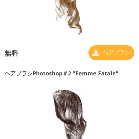
無料
ヘアブラシ
ヘアブラシPhotoshop＃2 "Femme Fatale"