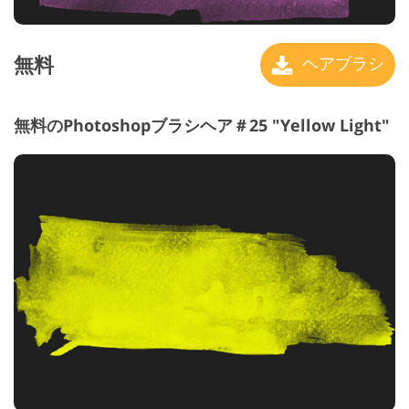
無料
ヘアブラシ
無料のPhotoshopブラシヘア＃25 "Yellow Light"