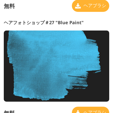
無料
ヘアブラシ
ヘアフォトショップ＃27 "Blue Paint"
無料
ヘアブラシ