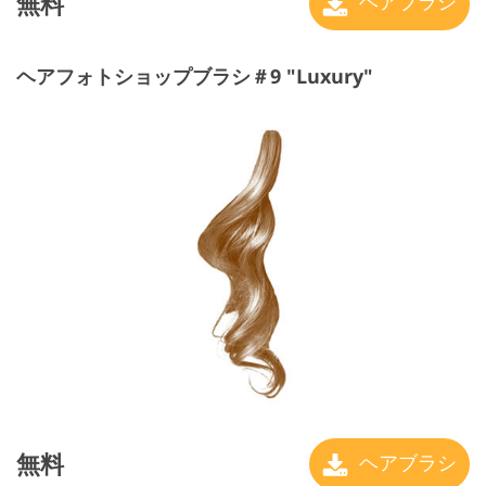
無料
ヘアブラシ
ヘアフォトショップブラシ＃9 "Luxury"
無料
ヘアブラシ