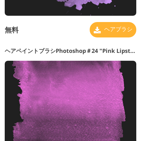
無料
ヘアブラシ
ヘアペイントブラシPhotoshop＃24 "Pink Lipstick"