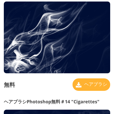
無料
ヘアブラシ
ヘアブラシPhotoshop無料＃14 "Cigarettes"