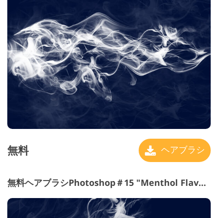
無料
ヘアブラシ
無料ヘアブラシPhotoshop＃15 "Menthol Flavor"