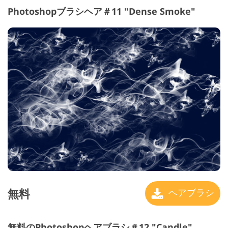
Photoshopブラシヘア＃11 "Dense Smoke"
無料
ヘアブラシ
無料のPhotoshopヘアブラシ＃12 "Candle"