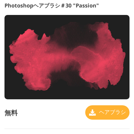
Photoshopヘアブラシ＃30 "Passion"
無料
ヘアブラシ