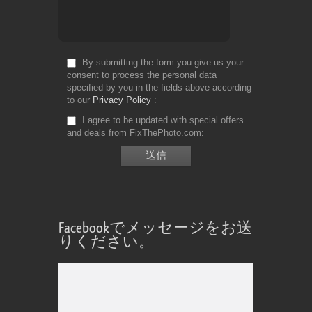
By submitting the form you give us your
consent to process the personal data
specified by you in the fields above according
to our
Privacy Policy
I agree to be updated with special offers
and deals from FixThePhoto.com
Facebookでメッセージをお送
りください。