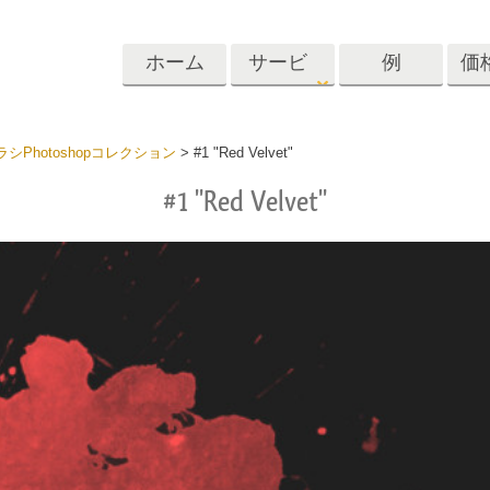
ホーム
サービ
例
価
ス
Lightroom
Photoshop
Templat
シPhotoshopコレクション
>
#1 "Red Velvet"
#1 "Red Velvet"
roomのプリセット
Photoshopアクション
テンプレート
リセットコレクシ
Photoshopブラシ
マーケティング
ショットレタッチ
ボディレタッチ
赤ちゃんの写真レ
体
プレート
サービス
する
Photoshopオーバーレイ
ディールプリ
バレンタインデ
Photoshopテクスチャ
ード
Psアクションコレクシ
ルコレクショ
結婚式招待状
ョン全体
子供の誕生日の
Psはコレクション全体
の写真編集サービ
AIが生成した衣料品モデ
画像操作料理
状
をオーバーレイしま
ス
ル
す