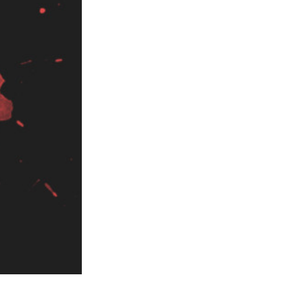
データ
Video Editing Services