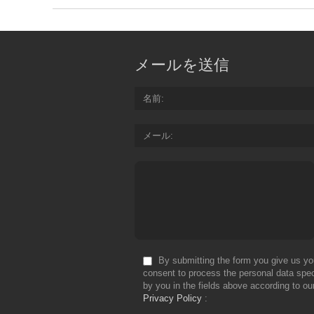
メールを送信
名前
メール
By submitting the form you give us yo
consent to process the personal data spec
by you in the fields above according to ou
Privacy Policy