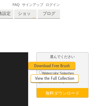
FAQ
サインアップ
ログイン
格設定
ショッ
ブログ
プ
es
Video
プロフェッショナル
LUT
テン
タッチ
不動産写真編集
ビデオオーバーレイ
選んでください
ーカ
Free Ps Brush #1
Download Free Brush
Watercolor Splashes
招待
View the Full Collection
内容
写真入力アプリケーショ
(36 Ps Brushes)
ン内容
無料ダウンロード