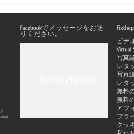
Facebookでメッセージをお送
Fixthe
りください。
ビデ
Virtual 
写真
レタ
写真
レタ
無料の
無料の
アフ
ur
プラ
ified
r
クッ
私た