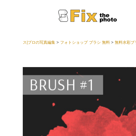
ス|プロの写真編集
>
フォトショップ ブラシ 無料
>
無料水彩ブラ
Light
LRプ
ヘッド
ョン全
ベスト
セット
モバイ
ン
結婚式