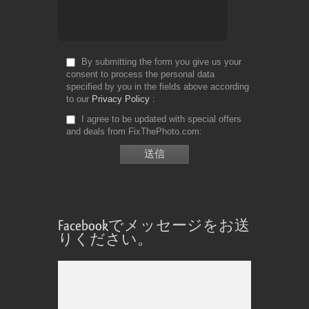
By submitting the form you give us your
consent to process the personal data
specified by you in the fields above according
to our
Privacy Policy
I agree to be updated with special offers
and deals from FixThePhoto.com
Facebookでメッセージをお送
りください。