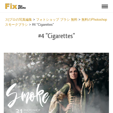
ス|プロの写真編集
>
フォトショップ ブラシ 無料
>
無料のPhotoshop
スモークブラシ
>
#4 "Cigarettes"
#4 "Cigarettes"