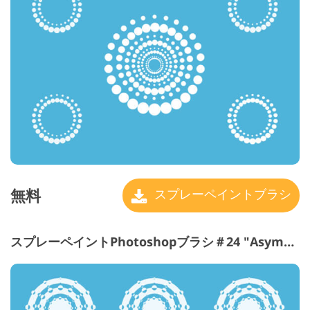
無料
スプレーペイントブラシ
スプレーペイントPhotoshopブラシ＃24 "Asymmetry"