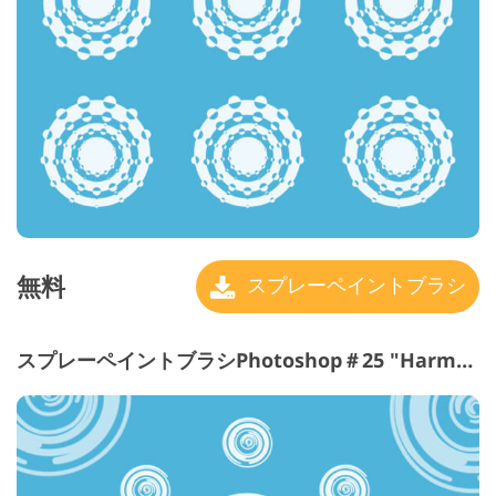
無料
スプレーペイントブラシ
スプレーペイントブラシPhotoshop＃25 "Harmony"