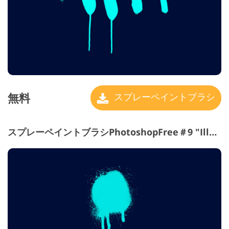
無料
スプレーペイントブラシ
スプレーペイントブラシPhotoshopFree＃9 "Illusion"