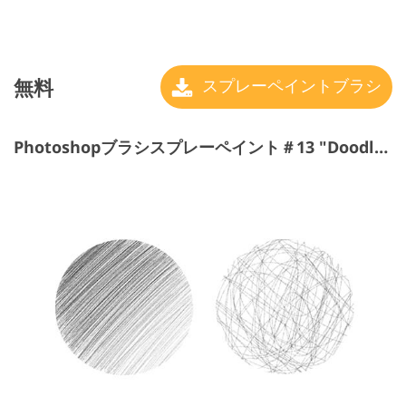
無料
スプレーペイントブラシ
Photoshopブラシスプレーペイント＃13 "Doodles"