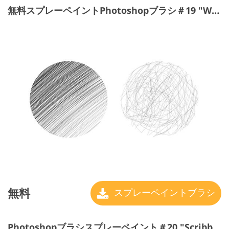
無料スプレーペイントPhotoshopブラシ＃19 "Wavy Lines"
無料
スプレーペイントブラシ
Photoshopブラシスプレーペイント＃20 "Scribbling"