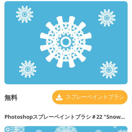
無料
スプレーペイントブラシ
Photoshopスプレーペイントブラシ＃22 "Snowflakes"