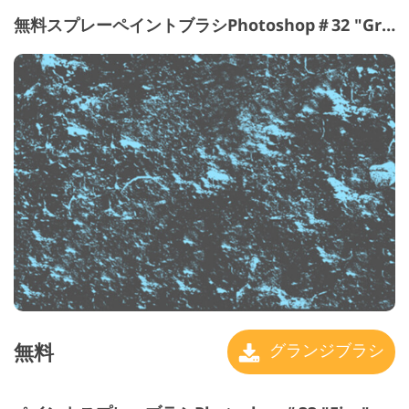
無料スプレーペイントブラシPhotoshop＃32 "Grunge"
無料
グランジブラシ