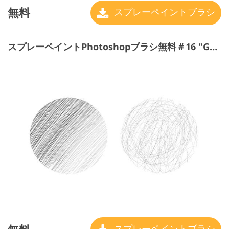
無料
スプレーペイントブラシ
スプレーペイントPhotoshopブラシ無料＃16 "Gentle Touches"
スプレーペイントブラシ