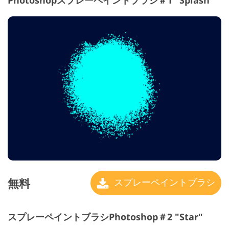
Photoshopスプレーペイントブラシ＃1 "Splash"
無料
スプレーペイントブラシ
スプレーペイントブラシPhotoshop＃2 "Star"