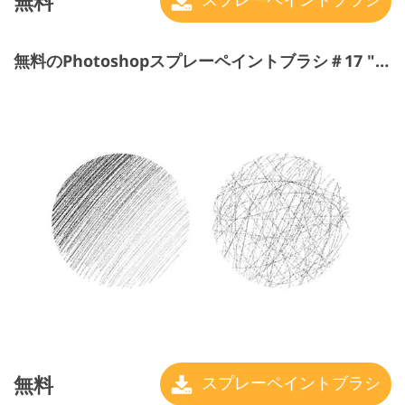
無料
無料のPhotoshopスプレーペイントブラシ＃17 "Hatching"
無料
スプレーペイントブラシ