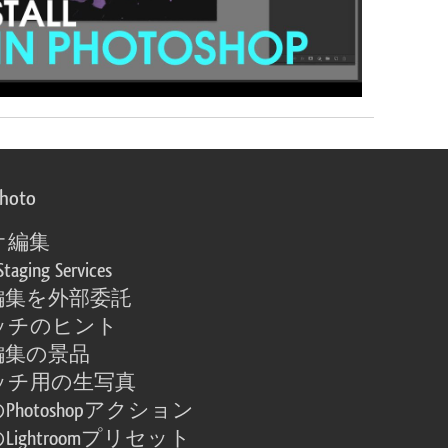
photo
オ編集
Staging Services
編集を外部委託
ッチのヒント
編集の景品
ッチ用の生写真
Photoshopアクション
Lightroomプリセット