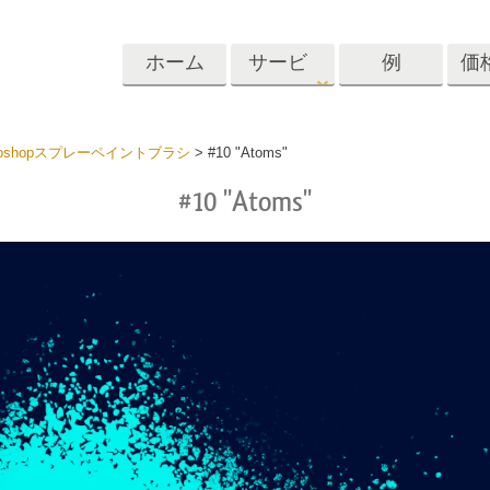
ホーム
サービ
例
価
ス
Lightroom
Photoshop
Templat
toshopスプレーペイントブラシ
>
#10 "Atoms"
#10 "Atoms"
roomのプリセット
Photoshopアクション
テンプレート
リセットコレクシ
Photoshopブラシ
マーケティング
ショットレタッチ
ボディレタッチ
赤ちゃんの写真レ
体
プレート
サービス
する
Photoshopオーバーレイ
ディールプリ
バレンタインデ
Photoshopテクスチャ
ード
Psアクションコレクシ
ルコレクショ
結婚式招待状
ョン全体
子供の誕生日の
Psはコレクション全体
の写真編集サービ
AIが生成した衣料品モデ
画像操作料理
状
をオーバーレイしま
ス
ル
す