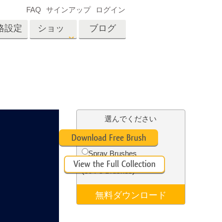
FAQ
サインアップ
ログイン
格設定
ショッ
ブログ
プ
es
Video
プロフェッショナル
LUT
テン
タッチ
不動産写真編集
ビデオオーバーレイ
選んでください
ーカ
Free Ps Brush #10
Download Free Brush
Spray Brushes
招待
View the Full Collection
内容
写真入力アプリケーショ
(30 Ps Brushes)
ン内容
無料ダウンロード