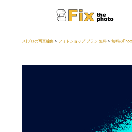
ス|プロの写真編集
>
フォトショップ ブラシ 無料
>
無料のPho
Light
LRプ
ヘッド
ョン全
ベスト
セット
モバイ
ン
結婚式