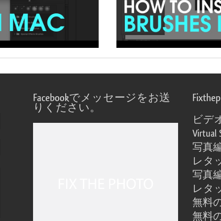
Facebookでメッセージをお送
Fixthe
りください。
ビデ
Virtual 
写真
レタ
写真
レタ
無料の
無料の