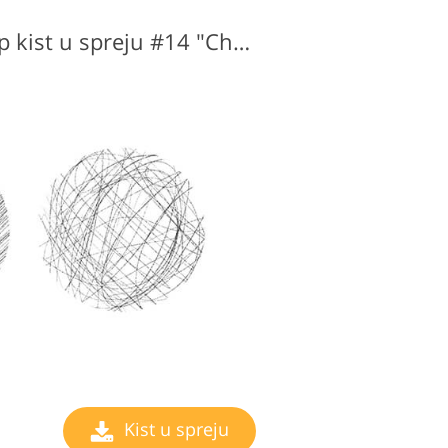
Besplatni Photoshop kist u spreju #14 "Chaos"
Kist u spreju