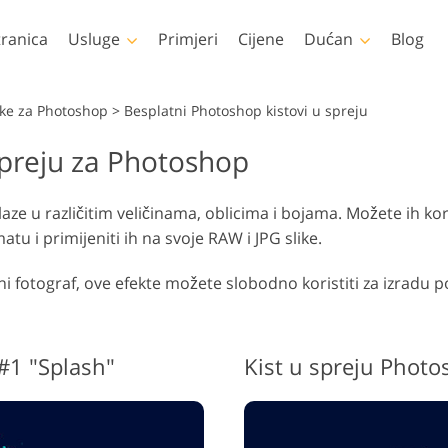
tranica
Usluge
Primjeri
Cijene
Dućan
Blog
Photoshop
Templates
tke za Photoshop
>
Besplatni Photoshop kistovi u spreju
spreju za Photoshop
toshop Akcije
Svi predlošci
LUT-ov
videa
Uređivanje fotografija
Uređivan
tke za Photoshop
Marketinški predlošci
Retuširanje tijela
novorođenčeta
ne
Profesi
aze u različitim veličinama, oblicima i bojama. Možete ih k
toshop slojevi
Valentinovo čestitke
slojevi
tu i primijeniti ih na svoje RAW i JPG slike.
otoshop teksture
Pozivnice za vjenčanje
ele zbirke Ps Actions
Pozivnica na dječju
ni fotograf, ove efekte možete slobodno koristiti za izradu poz
zabavu
eli paketi Ps slojeva
Modeli za odjeću
generirani umjetnom
Manipulacija fotografijama
Obnova
inteligencijom
#1 "Splash"
Kist u spreju Photo