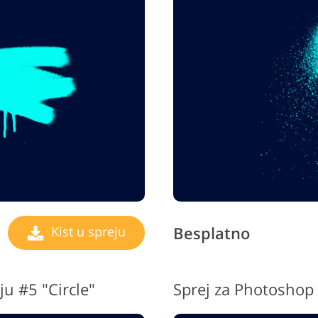
Besplatno
Kist u spreju
ju #5 "Circle"
Sprej za Photoshop 