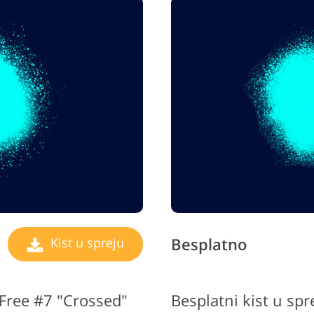
Besplatno
Kist u spreju
 Free #7 "Crossed"