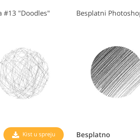
a #13 "Doodles"
Besplatno
Kist u spreju