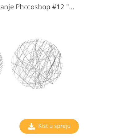
Kist u spreju za farbanje Photoshop #12 "Delusion"
Kist u spreju