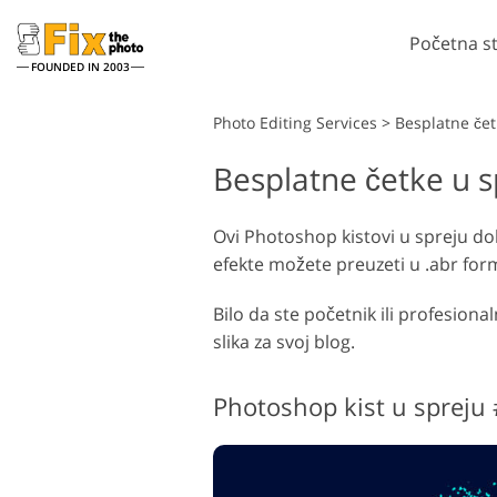
Početna s
FOUNDED IN 2003
Lightroom
Photo Editing Services
>
Besplatne če
Besplatne četke u 
Lightroom Presets
Pho
LR Preset zbirke
Če
Retuširanje portreta
Ovi Photoshop kistovi u spreju dol
Predpostavke najbolje
Pho
efekte možete preuzeti u .abr forma
ponude
Ph
Mobilne Presets
Cij
Bilo da ste početnik ili profesional
Cij
slika za svoj blog.
Uređivanje vjenčanih
fotografija
Photoshop kist u spreju 