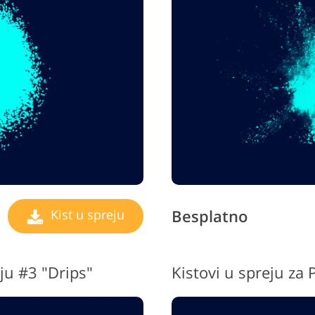
Uređivanje fotografija
Podaci za obuku AI
Usluge 
nakita
Besplatno
Kist u spreju
ju #3 "Drips"
Kistovi u spreju za