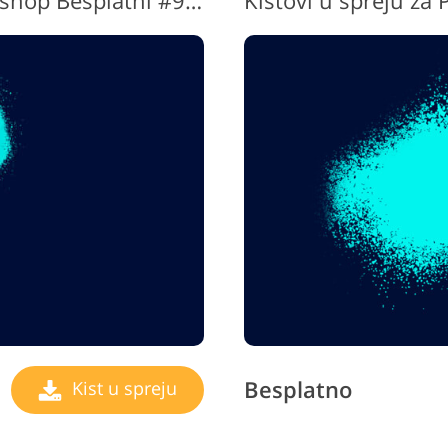
Kistovi u spreju za Photoshop Besplatni #9 "Illusion"
Kistovi u spreju z
Besplatno
Kist u spreju