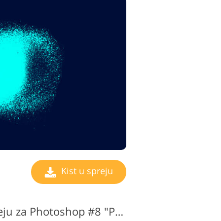
Kist u spreju
Besplatni kist u spreju za Photoshop #8 "Patterns"