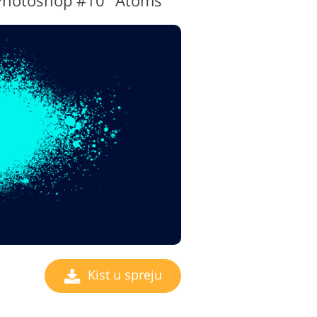
a Photoshop #10 "Atoms"
Kist u spreju