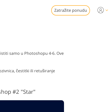
Zatražite ponudu
Video
i za uređivanje
je fotografija
kretnina
onalni video
oristiti samo u Photoshopu 4-6. Ove
ivnica, čestitki ili retuširanje
 fotografija
shop #2 "Star"