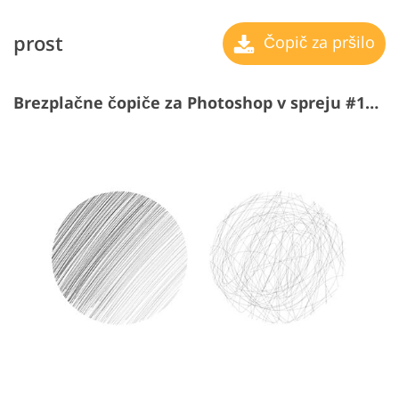
prost
Čopič za pršilo
Brezplačne čopiče za Photoshop v spreju #16 "Gentle Touches"