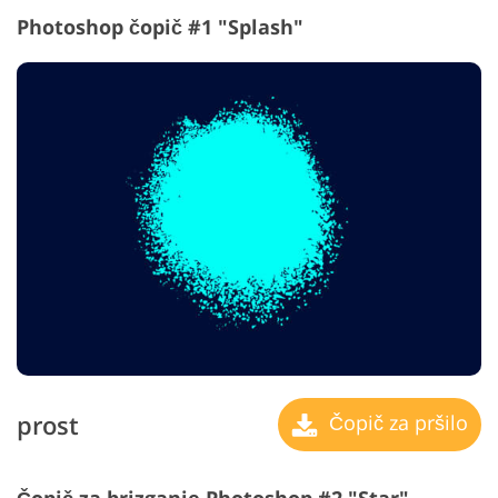
Photoshop čopič #1 "Splash"
prost
Čopič za pršilo