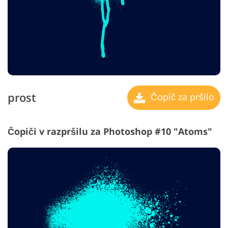
prost
Čopič za pršilo
Čopiči v razpršilu za Photoshop #10 "Atoms"