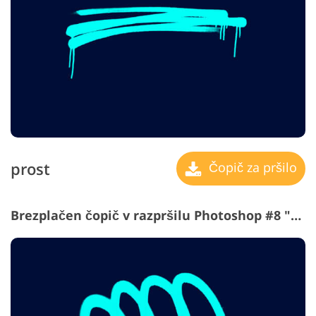
prost
Čopič za pršilo
Brezplačen čopič v razpršilu Photoshop #8 "Patterns"