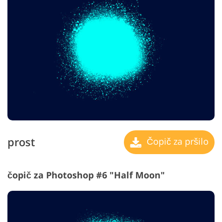
prost
Čopič za pršilo
čopič za Photoshop #6 "Half Moon"