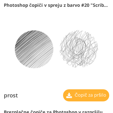
Photoshop čopiči v spreju z barvo #20 "Scribbling"
prost
Čopič za pršilo
Brezplačne čopiče za Photoshop v razpršilu #21 "Winterland"