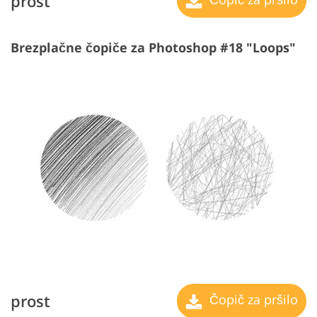
prost
Brezplačne čopiče za Photoshop #18 "Loops"
prost
Čopič za pršilo