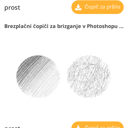
prost
Čopič za pršilo
Brezplačni čopiči za brizganje v Photoshopu #17 "Hatching"
Čopič za pršilo