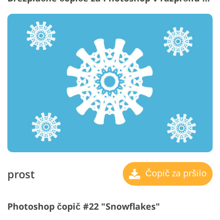
prost
Čopič za pršilo
Photoshop čopič #22 "Snowflakes"