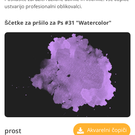
ustvarijo profesionalni oblikovalci.
Ščetke za pršilo za Ps #31 "Watercolor"
prost
Akvarelni čopiči