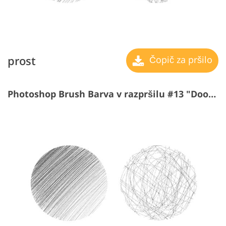
prost
Čopič za pršilo
Photoshop Brush Barva v razpršilu #13 "Doodles"