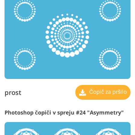
prost
Čopič za pršilo
Photoshop čopiči v spreju #24 "Asymmetry"