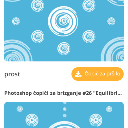
prost
Čopič za pršilo
Photoshop čopiči za brizganje #26 "Equilibrium"