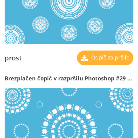
prost
Čopič za pršilo
Brezplačen čopič v razpršilu Photoshop #29 "Mystic Mandala"