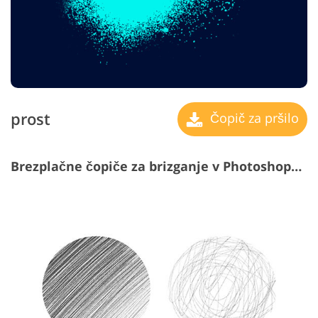
prost
Čopič za pršilo
Brezplačne čopiče za brizganje v Photoshopu #11 "Abstraction"