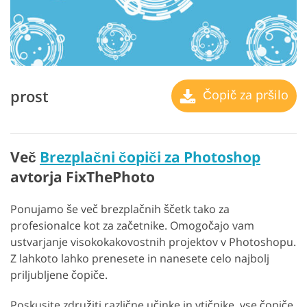
prost
Čopič za pršilo
Več
Brezplačni čopiči za Photoshop
avtorja FixThePhoto
Ponujamo še več brezplačnih ščetk tako za
profesionalce kot za začetnike. Omogočajo vam
ustvarjanje visokokakovostnih projektov v Photoshopu.
Z lahkoto lahko prenesete in nanesete celo najbolj
priljubljene čopiče.
Poskusite združiti različne učinke in vtičnike. vse čopiče