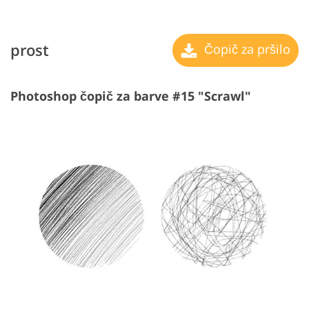
prost
Čopič za pršilo
Photoshop čopič za barve #15 "Scrawl"