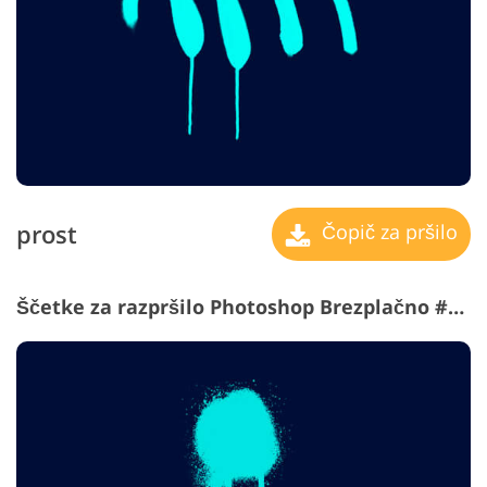
prost
Čopič za pršilo
Ščetke za razpršilo Photoshop Brezplačno #9 "Illusion"