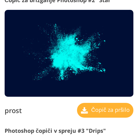
Čopič za brizganje Photoshop #2 "Star"
prost
Čopič za pršilo
Photoshop čopiči v spreju #3 "Drips"