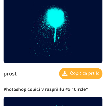
prost
Čopič za pršilo
Photoshop čopiči v razpršilu #5 "Circle"