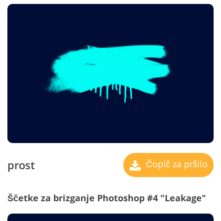
prost
Čopič za pršilo
Ščetke za brizganje Photoshop #4 "Leakage"