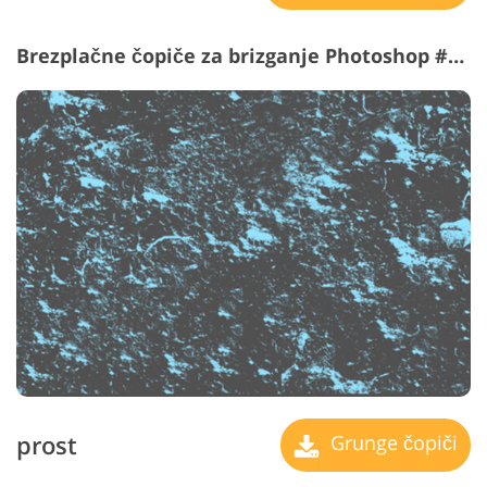
Brezplačne čopiče za brizganje Photoshop #32 "Grunge"
prost
Grunge čopiči