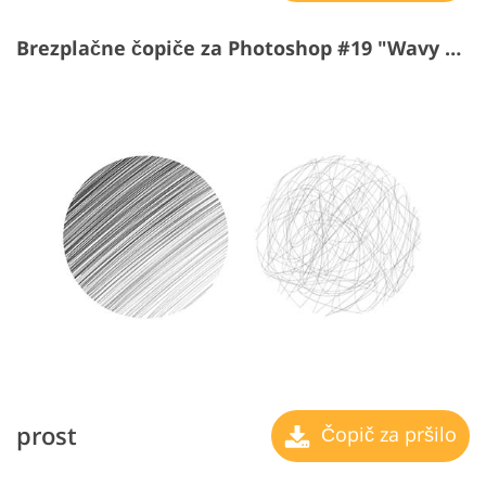
Brezplačne čopiče za Photoshop #19 "Wavy Lines"
prost
Čopič za pršilo