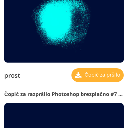
prost
Čopič za pršilo
Čopič za razpršilo Photoshop brezplačno #7 "Crossed"