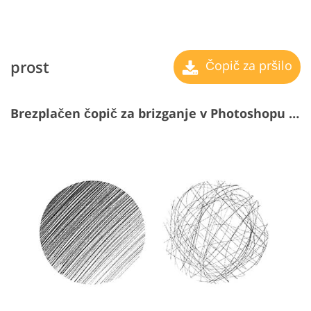
prost
Čopič za pršilo
Brezplačen čopič za brizganje v Photoshopu #14 "Chaos"