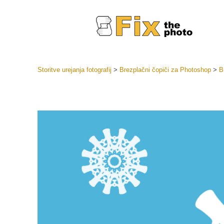
Storitve urejanja fotografij
>
Brezplačni čopiči za Photoshop
>
B
Prednasta
Zbirke pr
Retuš
Prednasta
ponudbe
Mobilne p
Urejanje 