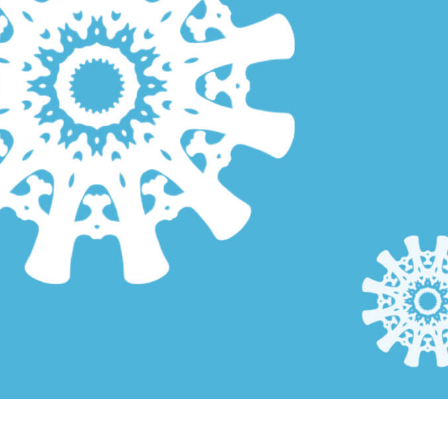
 fotografij izdelka
Urejanje fotografij nakita
Podatki za usposabljan