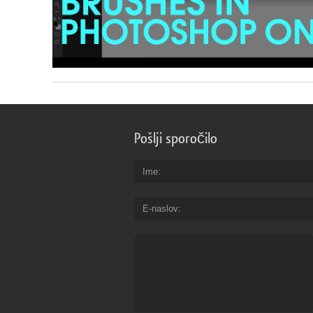
Pošlji sporočilo
Ime
E-naslov