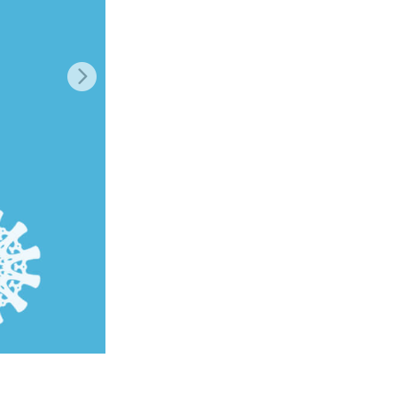
je AI
Video Editing Services