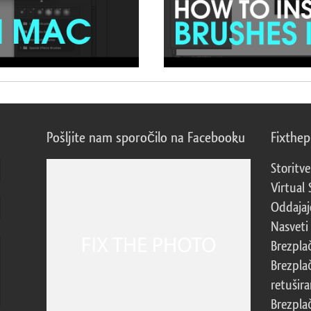
Pošljite nam sporočilo na Facebooku
Fixthe
Storitve
Virtual 
Oddajajo
Nasveti 
Brezpla
Brezpla
retušira
Brezpla