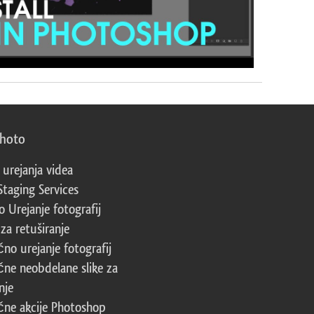
photo
 urejanja videa
Staging Services
 Urejanje fotografij
za retuširanje
čno urejanje fotografij
čne neobdelane slike za
nje
čne akcije Photoshop