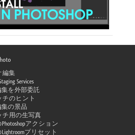
photo
オ編集
Staging Services
編集を外部委託
ッチのヒント
編集の景品
ッチ用の生写真
Photoshopアクション
Lightroomプリセット