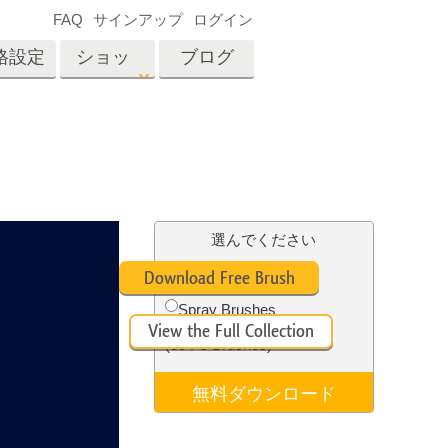
FAQ
サインアップ
ログイン
格設定
ショッ
ブログ
プ
es
Video
プロフェッショナル
LUT
テン
タッチ
不動産写真編集
ビデオオーバーレイ
選んでください
ーカ
Free Ps Brush #6
Download Free Brush
Spray Brushes
招待
View the Full Collection
内容
写真入力アプリケーショ
(30 Ps Brushes)
ン内容
無料ダウンロード