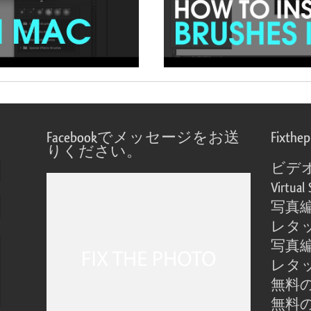
Facebookでメッセージをお送
Fixthe
りください。
ビデ
Virtual 
写真
レタ
写真
レタ
無料の
無料の