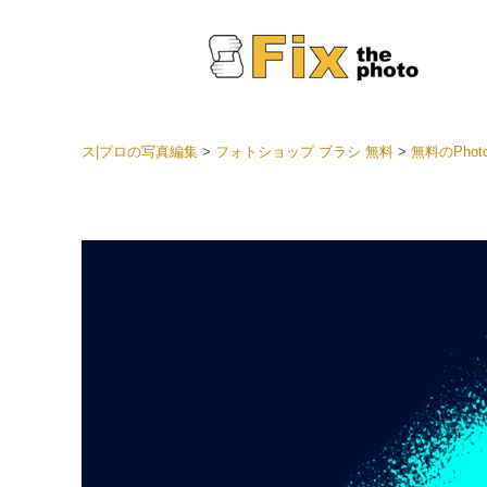
ス|プロの写真編集
>
フォトショップ ブラシ 無料
>
無料のPho
Light
LRプ
ヘッド
ョン全
ベスト
セット
モバイ
ン
結婚式