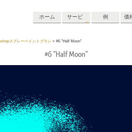
ホーム
サービ
例
価
ス
Lightroom
Photoshop
Templat
toshopスプレーペイントブラシ
>
#6 "Half Moon"
#6 "Half Moon"
roomのプリセット
Photoshopアクション
テンプレート
リセットコレクシ
Photoshopブラシ
マーケティング
ショットレタッチ
ボディレタッチ
赤ちゃんの写真レ
体
プレート
サービス
する
Photoshopオーバーレイ
ディールプリ
バレンタインデ
Photoshopテクスチャ
ード
Psアクションコレクシ
ルコレクショ
結婚式招待状
ョン全体
子供の誕生日の
Psはコレクション全体
の写真編集サービ
AIが生成した衣料品モデ
画像操作料理
状
をオーバーレイしま
ス
ル
す