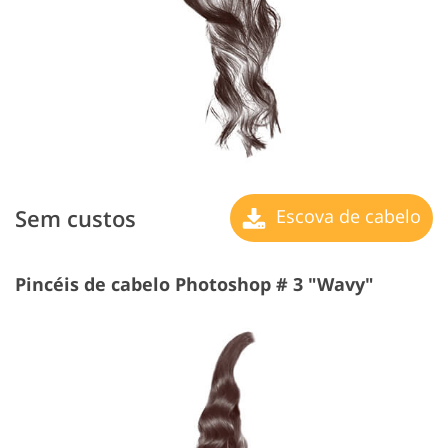
Sem custos
Escova de cabelo
Pincéis de cabelo Photoshop # 3 "Wavy"