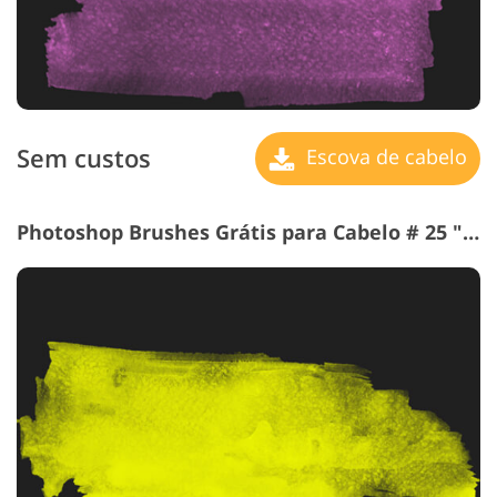
Sem custos
Escova de cabelo
Photoshop Brushes Grátis para Cabelo # 25 "Yellow Light"