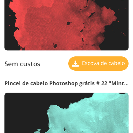
Sem custos
Escova de cabelo
Pincel de cabelo Photoshop grátis # 22 "Mint Candy"