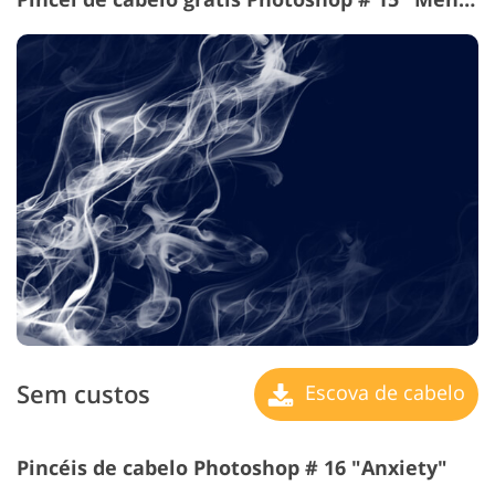
Sem custos
Escova de cabelo
Pincéis de cabelo Photoshop # 16 "Anxiety"