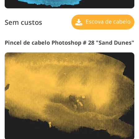
Sem custos
Escova de cabelo
Pincel de cabelo Photoshop # 28 "Sand Dunes"