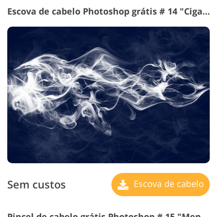
Escova de cabelo Photoshop grátis # 14 "Cigarettes"
Sem custos
Escova de cabelo
Pincel de cabelo grátis Photoshop # 15 "Menthol Flavor"