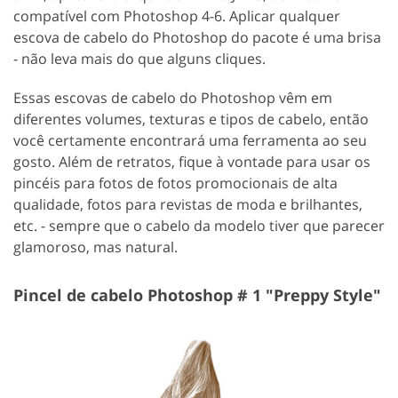
compatível com Photoshop 4-6. Aplicar qualquer
escova de cabelo do Photoshop do pacote é uma brisa
- não leva mais do que alguns cliques.
Essas escovas de cabelo do Photoshop vêm em
diferentes volumes, texturas e tipos de cabelo, então
você certamente encontrará uma ferramenta ao seu
gosto. Além de retratos, fique à vontade para usar os
pincéis para fotos de fotos promocionais de alta
qualidade, fotos para revistas de moda e brilhantes,
etc. - sempre que o cabelo da modelo tiver que parecer
glamoroso, mas natural.
Pincel de cabelo Photoshop # 1 "Preppy Style"