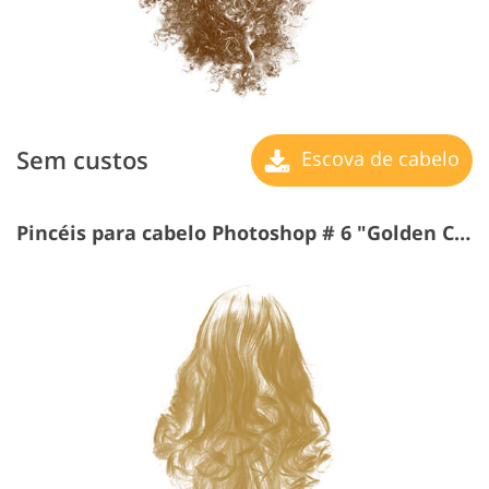
Sem custos
Escova de cabelo
Pincéis para cabelo Photoshop # 6 "Golden Curls"