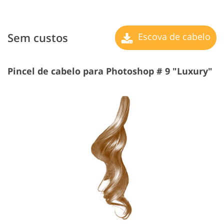
Sem custos
Escova de cabelo
Pincel de cabelo para Photoshop # 9 "Luxury"