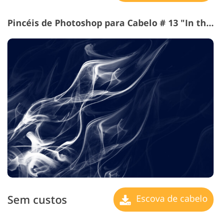
Pincéis de Photoshop para Cabelo # 13 "In the Café"
Sem custos
Escova de cabelo