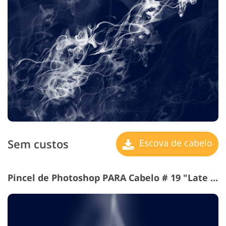
Sem custos
Escova de cabelo
Pincel de Photoshop PARA Cabelo # 19 "Late Evening"