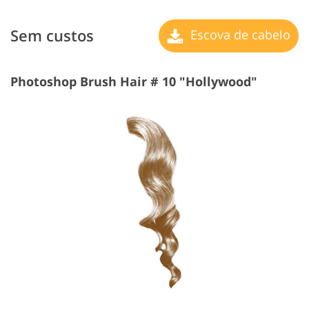
Sem custos
Escova de cabelo
Photoshop Brush Hair # 10 "Hollywood"