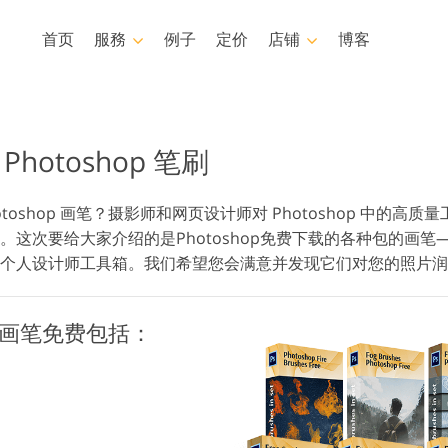
首页
服務
例子
定价
店铺
博客
Photoshop
Templates
 Photoshop 笔刷
Photoshop 动作
模板
专
Photoshop筆刷
营销模板
身体状态服务
婴儿照片修饰服务
shop 画笔？摄影师和网页设计师对 Photoshop 中的高质量工具
Photoshop 疊加
情人节贺卡
这次要给大家介绍的是Photoshop免费下载的各种包的画
Photoshop 紋理
婚礼请柬
个人设计师工具箱。我们希望您会满意并发现它们对您的照片润
Ps 动作 整个合集
儿童生日请柬
Ps覆盖整个收藏
op 画笔免费包括：
人工智能生成的服装模型
图像处理服务