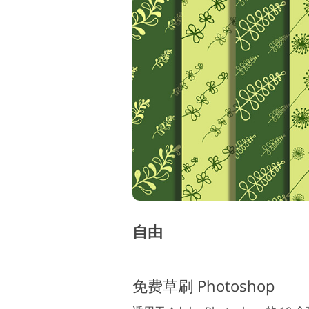
自由
免费草刷 Photoshop