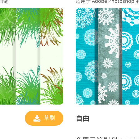
个画笔
适用于 Adobe Photoshop 
自由
草刷