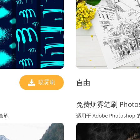
自由
喷雾刷
免费烟雾笔刷 Photos
个画笔
适用于 Adobe Photoshop 