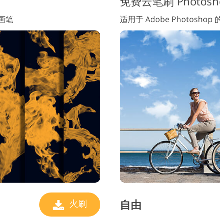
免费云笔刷 Photosh
个画笔
适用于 Adobe Photoshop 
自由
火刷