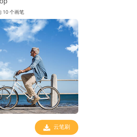
op
的 10 个画笔
云笔刷