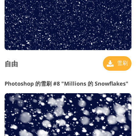
自由
雪刷
Photoshop 的雪刷 #8 "Millions 的 Snowflakes"