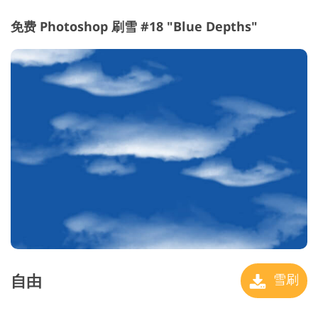
免费 Photoshop 刷雪 #18 "Blue Depths"
自由
雪刷