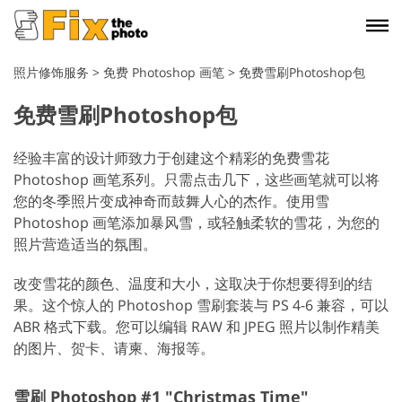
照片修饰服务
>
免费 Photoshop 画笔
>
免费雪刷Photoshop包
免费雪刷Photoshop包
经验丰富的设计师致力于创建这个精彩的免费雪花
Photoshop 画笔系列。只需点击几下，这些画笔就可以将
您的冬季照片变成神奇而鼓舞人心的杰作。使用雪
Photoshop 画笔添加暴风雪，或轻触柔软的雪花，为您的
照片营造适当的氛围。
改变雪花的颜色、温度和大小，这取决于你想要得到的结
果。这个惊人的 Photoshop 雪刷套装与 PS 4-6 兼容，可以
ABR 格式下载。您可以编辑 RAW 和 JPEG 照片以制作精美
的图片、贺卡、请柬、海报等。
雪刷 Photoshop #1 "Christmas Time"