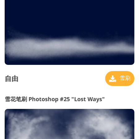
自由
雪刷
雪花笔刷 Photoshop #25 "Lost Ways"