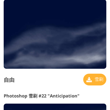
自由
雪刷
Photoshop 雪刷 #22 "Anticipation"