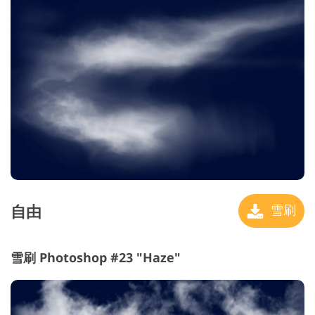
自由
雪刷
雪刷 Photoshop #23 "Haze"