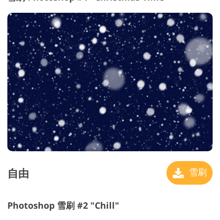
自由
雪刷
Photoshop 雪刷 #2 "Chill"