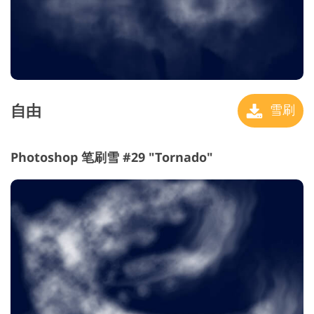
自由
雪刷
Photoshop 笔刷雪 #29 "Tornado"