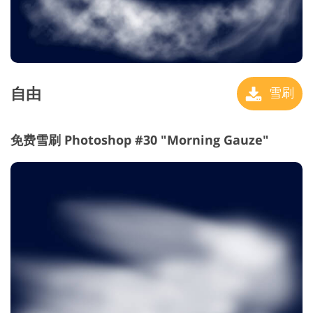
自由
雪刷
免费雪刷 Photoshop #30 "Morning Gauze"