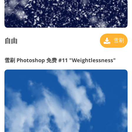
自由
雪刷
雪刷 Photoshop 免费 #11 "Weightlessness"