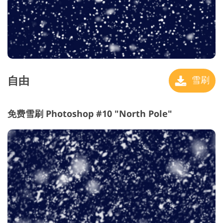
自由
雪刷
免费雪刷 Photoshop #10 "North Pole"