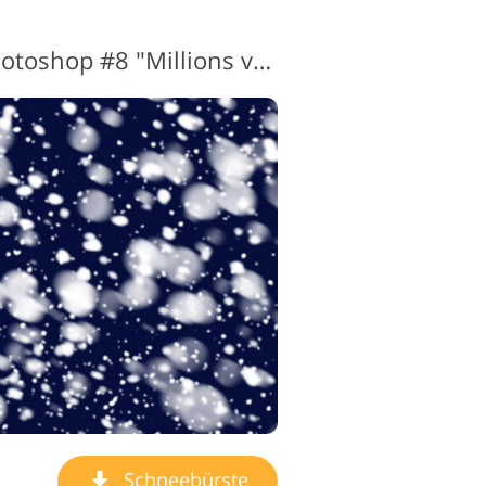
Schneepinsel für Photoshop #8 "Millions von Snowflakes"
Schneebürste