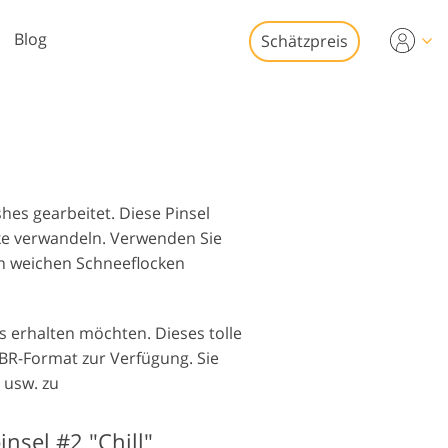
Blog
Schätzpreis
Video
s für die
eobearbeitung
Immobilien-
tobearbeitung
eo-Overlays
s gearbeitet. Diese Pinsel
ke verwandeln. Verwenden Sie
n weichen Schneeflocken
 erhalten möchten. Dieses tolle
o-Restaurierung
BR-Format zur Verfügung. Sie
 usw. zu
nsel #2 "Chill"