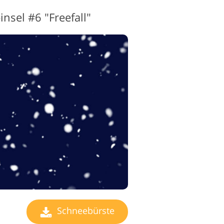
sel #6 "Freefall"
Schneebürste