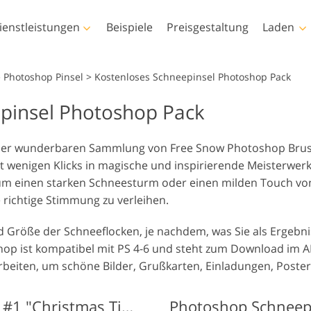
ienstleistungen
Beispiele
Preisgestaltung
Laden
Photoshop
Templates
 Photoshop Pinsel
>
Kostenloses Schneepinsel Photoshop Pack
pinsel Photoshop Pack
Photoshop-Aktionen
Alle Vorlagen
LUT
Vid
Photoshop-Pinsel
Marketing-Vorlagen
Körper-Retusche
Baby-Fotobearbeitung
Fo
Vid
ser wunderbaren Sammlung von Free Snow Photoshop Brushe
Photoshop-
Valentinstagskarten
 wenigen Klicks in magische und inspirierende Meisterwer
Überlagerungen
Hochzeitseinladungen
um einen starken Schneesturm oder einen milden Touch vo
Photoshop-Texturen
Baby-Dusche-Einladung
 richtige Stimmung zu verleihen.
Komplette Ps-Aktionen-
Sammlungen
KI-generierte Modelle für
 Größe der Schneeflocken, je nachdem, was Sie als Ergebnis
Foto-Manipulation
Fot
Komplette Ps Overlays
Kleidung
op ist kompatibel mit PS 4-6 und steht zum Download im A
Sammlung
eiten, um schöne Bilder, Grußkarten, Einladungen, Poster
Schneepinsel Photoshop #1 "Christmas Time"
Photoshop Schneepi