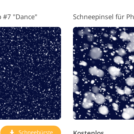
p #7 "Dance"
Kostenlos
Schneebürste