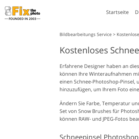
Startseite
D
FOUNDED IN 2003
Lightroom
Bildbearbeitungs Service
>
Kostenlose
Kostenloses Schnee
Lightroom Presets
Komplette LR-Preset
Porträt-Retusche
Sammlungen
Erfahrene Designer haben an die
können Ihre Winteraufnahmen mit
Günstige Presets
einen Schnee-Photoshop-Pinsel, 
Mobile Kollektion
hinzuzufügen, um Ihrem Foto eine
Ändern Sie Farbe, Temperatur und
Hochzeitsfotobearbeitung
Set von Snow Brushes für Photosh
können RAW- und JPEG-Fotos bearb