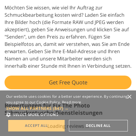
Möchten Sie wissen, wie viel Ihr Auftrag zur
Schmuckbearbeitung kosten wird? Laden Sie einfach
Ihre Bilder hoch (die Formate RAW und JPEG werden
akzeptiert), geben Sie Anweisungen und klicken Sie auf
"Senden", um den Preis zu erfahren. Fügen Sie
Beispielfotos an, damit wir verstehen, was Sie am Ende
erwarten. Geben Sie Ihre E-Mail-Adresse und Ihren
Namen an und unsere Mitarbeiter werden sich
innerhalb einer Stunde mit Ihnen in Verbindung setzen.
Get Free Quote
×
Our website uses cookies for a better user experience. By continuing,
you agree to our Cookie Policy.
Read more
Bewertungen für Fix The Photo
SHOW ALL PARTNERS
(847) →
Schmuckretusche-Dienstleistungen
SELECT MORE OPTIONS
Loading reviews ...
ACCEPT ALL
DECLINE ALL