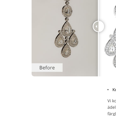
Kr
Vi k
ädel
färg