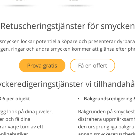
gering av smycken
AI-träningsdata
Videoredigering
Retuscheringstjänster för smycken
 smycken lockar potentiella köpare och presenterar dyrbar
hängen, ringar och andra smycken kommer att glänsa efter p
Prova gratis
Få en offert
ckeredigeringstjänster vi tillhandahål
 6 per objekt
Bakgrundsredigering & 
gg look på dina juveler.
Bakgrunden på smyckesbil
er och få dina
distrahera uppmärksamhe
ar varje tum av ett
den ursprungliga bakgru
nlinebutiker.
annan smyckeretuschering