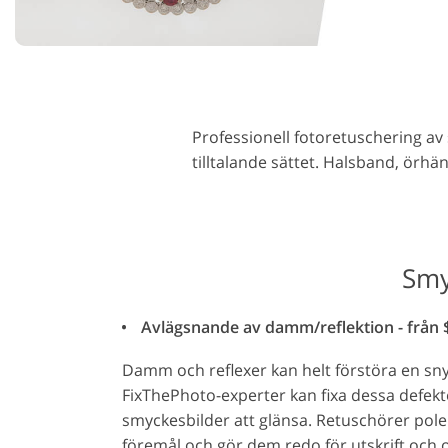
Produktfotoredigering
Fotoredi
Professionell fotoretuschering av
tilltalande sättet. Halsband, ör
Smy
Avlägsnande av damm/reflektion - från $
Damm och reflexer kan helt förstöra en sny
FixThePhoto-experter kan fixa dessa defekt
smyckesbilder att glänsa. Retuschörer poler
föremål och gör dem redo för utskrift och o