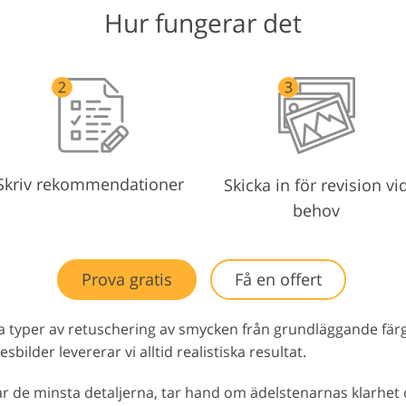
Hur fungerar det
Skriv rekommendationer
Skicka in för revision vi
behov
Prova gratis
Få en offert
 typer av retuschering av smycken från grundläggande färgko
bilder levererar vi alltid realistiska resultat.
e minsta detaljerna, tar hand om ädelstenarnas klarhet o