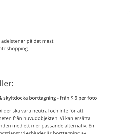
stjänster
a ädelstenar på det mest
hotoshopping.
ler:
skyltdocka borttagning - från $ 6 per foto
der ska vara neutral och inte för att
ten från huvudobjekten. Vi kan ersätta
nden med ett mer passande alternativ. En
stjänst vi erbjuder är borttagning av