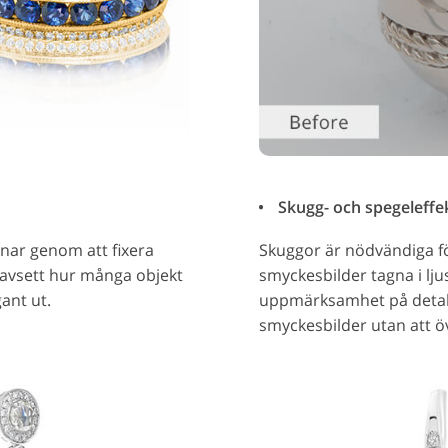
Skugg- och spegeleffekt
enar genom att fixera
Skuggor är nödvändiga för
 Oavsett hur många objekt
smyckesbilder tagna i lj
ant ut.
uppmärksamhet på detaljer
smyckesbilder utan att ö