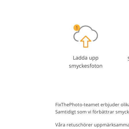
Ladda upp
smyckesfoton
FixThePhoto-teamet erbjuder olika
Samtidigt som vi förbättrar smyckes
Våra retuschörer uppmärksammar d