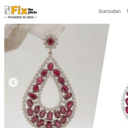
Startsidan
FOUNDED IN 2003
Lightroom
P
Lightroom-
Photosho
förinställningar
Photosho
Porträttretuschering
Kropp
LR Preset Collections
Photosho
Best Deal Presets
Photoshop
Mobila förinställningar
Hela Ps A
samlinga
Hela Ps O
Mod
Redigering av bröllopsfoto
gene
in