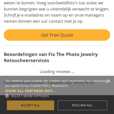
weten te komen. Voeg voorbeeldfoto's toe zodat we
kunnen begrijpen wat u uiteindelijk verwacht te krijgen.
Schrijf je e-mailadres en naam op en onze managers
nemen binnen een uur contact met je op.
Get Free Quote
Beoordelingen van Fix The Photo Jewelry
Retoucheerservices
Loading reviews ...
×
Our website uses cookies for a better user experience. By continuing,
Fotobewerkingsservices
>
Sieraden Foto Retoucheren
you agree to our Cookie Policy.
Read more
SHOW ALL PARTNERS
(847) →
SELECT MORE OPTIONS
ACCEPT ALL
DECLINE ALL