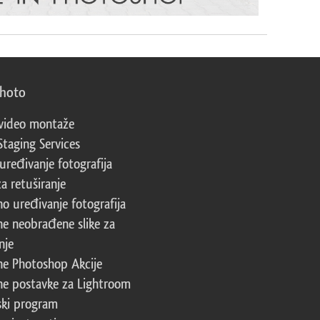
photo
video montaže
Staging Services
 uređivanje fotografija
za retuširanje
no uređivanje fotografija
ne neobrađene slike za
nje
ne Photoshop Akcije
ne postavke za Lightroom
ski program