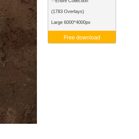
Entire Collection
I
Video Editing Services
(1783 Overlays)
Large 6000*4000px
Free download