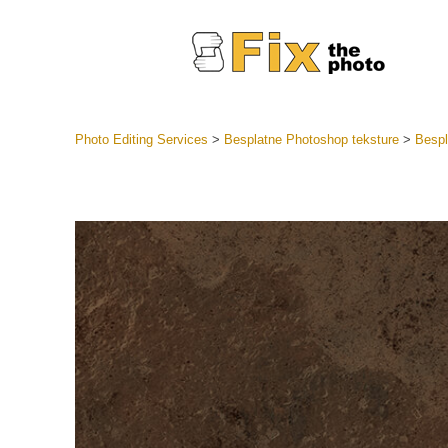
Photo Editing Services
>
Besplatne Photoshop teksture
>
Bespl
Lightroom
LR Preset
Retuš
Predposta
ponude
Mobilne P
Uređivanje 