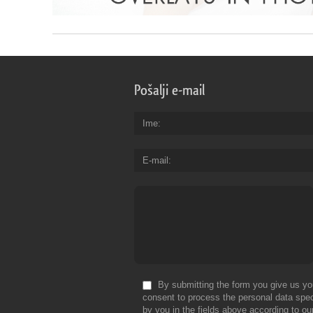
Pošalji e-mail
Ime
E-mail
By submitting the form you give us yo
consent to process the personal data spec
by you in the fields above according to ou