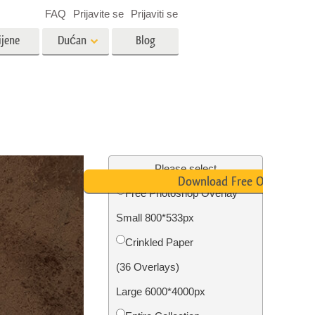
FAQ
Prijavite se
Prijaviti se
ijene
Dućan
Blog
es
Video
LUT-ovi za uređivanje videa
Profesionalni video slojevi
ija
Uređivanje fotografija nekretnina
Please select
Download Free Overlay
Free Photoshop Overlay
bavu
Small 800*533px
ijama
Obnova fotografija
Сrinkled Paper
(36 Overlays)
Large 6000*4000px