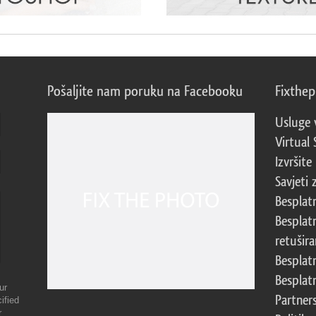
Pošaljite nam poruku na Facebooku
Fixthe
Usluge 
Virtual 
Izvršite
Savjeti 
Besplat
Besplat
retušira
Besplat
Besplat
ur
Partner
ified
r