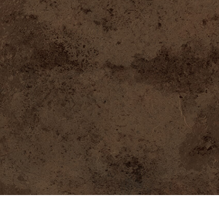
fotografija proizvoda
Uređivanje fotografija nakita
Podaci za obuku A