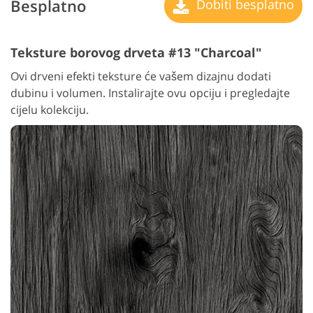
Besplatno
Dobiti besplatno
Teksture borovog drveta #13 "Charcoal"
Ovi drveni efekti teksture će vašem dizajnu dodati
dubinu i volumen. Instalirajte ovu opciju i pregledajte
cijelu kolekciju.