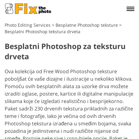
Photo Editing Services
>
Besplatne Photoshop teksture
>
Besplatni Photoshop tekstura drveta
Besplatni Photoshop za teksturu
drveta
Ova kolekcija od Free Wood Photoshop teksture
poboljšat će vaše dizajne i ilustracije u nekoliko klikova.
Pomoću ovih besplatnih alata za uzorke drva možete
izraditi oglase, postere, kartice ili digitalne manipulacije
slikama koje će izgledati realistično i besprijekorno.
Paket sadrži 230 drvenih tekstura prikladnih za različite
teme i fotografije. Iako je većina od ovih drvenih
Photoshop tekstura izrađena u smeđim bojama, svaka
pozadina je jedinstvena i nudi različite nijanse od
smeđe. Postoje neke sive i crno-bijele opcije. Paket je