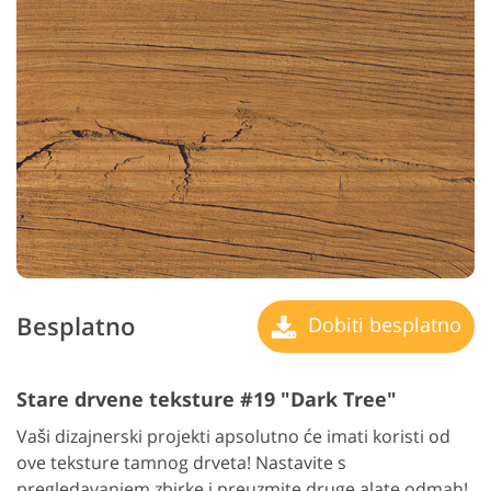
Besplatno
Dobiti besplatno
Stare drvene teksture #19 "Dark Tree"
Vaši dizajnerski projekti apsolutno će imati koristi od
ove teksture tamnog drveta! Nastavite s
pregledavanjem zbirke i preuzmite druge alate odmah!