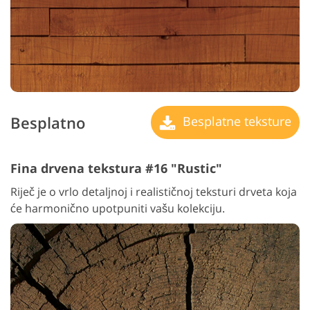
Besplatno
Besplatne teksture
Fina drvena tekstura #16 "Rustic"
Riječ je o vrlo detaljnoj i realističnoj teksturi drveta koja
će harmonično upotpuniti vašu kolekciju.