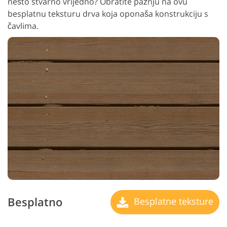
nešto stvarno vrijedno? Obratite pažnju na ovu
besplatnu teksturu drva koja oponaša konstrukciju s
čavlima.
Besplatno
Besplatne teksture