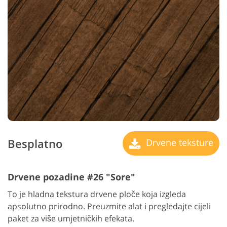
Besplatno
Drvene teksture
Drvene pozadine #26 "Sore"
To je hladna tekstura drvene ploče koja izgleda
apsolutno prirodno. Preuzmite alat i pregledajte cijeli
paket za više umjetničkih efekata.