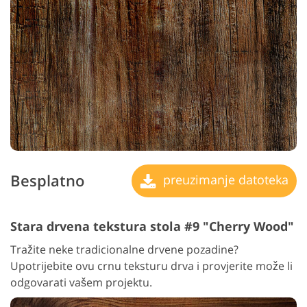
Besplatno
preuzimanje datoteka
Stara drvena tekstura stola #9 "Cherry Wood"
Tražite neke tradicionalne drvene pozadine?
Upotrijebite ovu crnu teksturu drva i provjerite može li
odgovarati vašem projektu.