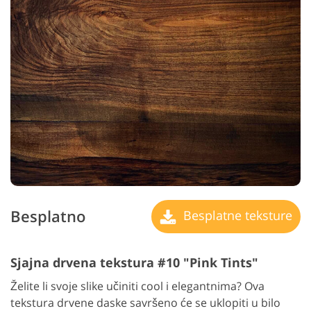
Besplatno
Besplatne teksture
Sjajna drvena tekstura #10 "Pink Tints"
Želite li svoje slike učiniti cool i elegantnima? Ova
tekstura drvene daske savršeno će se uklopiti u bilo