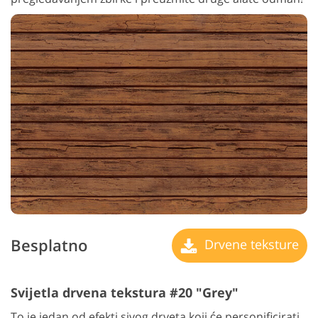
Besplatno
Drvene teksture
Svijetla drvena tekstura #20 "Grey"
To je jedan od efekti sivog drveta koji će personificirati