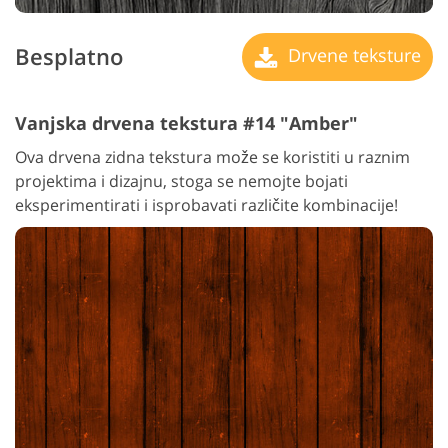
Besplatno
Drvene teksture
Vanjska drvena tekstura #14 "Amber"
Ova drvena zidna tekstura može se koristiti u raznim
projektima i dizajnu, stoga se nemojte bojati
eksperimentirati i isprobavati različite kombinacije!