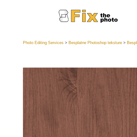
Photo Editing Services
>
Besplatne Photoshop teksture
>
Bespl
Lightroom
LR Preset
Retuš
Predposta
ponude
Mobilne P
Uređivanje 