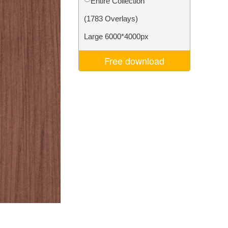
Entire Collection
I
Video Editing Services
(1783 Overlays)
Large 6000*4000px
Free download