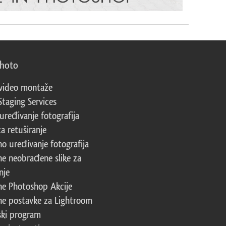
photo
video montaže
Staging Services
 uređivanje fotografija
za retuširanje
no uređivanje fotografija
ne neobrađene slike za
nje
ne Photoshop Akcije
ne postavke za Lightroom
ski program