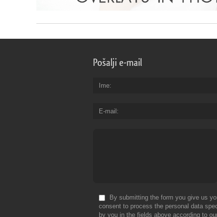
Pošalji e-mail
Ime
E-mail
By submitting the form you give us yo
consent to process the personal data spec
by you in the fields above according to ou