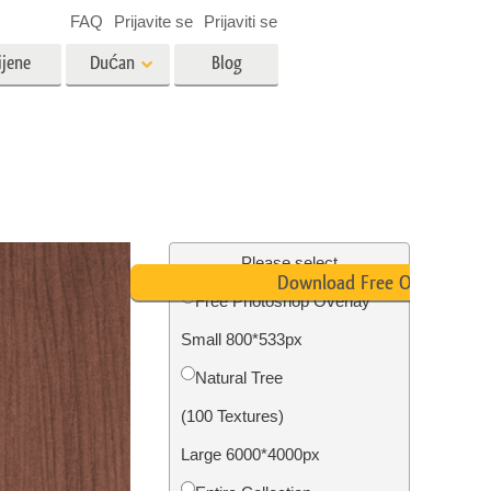
FAQ
Prijavite se
Prijaviti se
ijene
Dućan
Blog
es
Video
LUT-ovi za uređivanje videa
Profesionalni video slojevi
ija
Uređivanje fotografija nekretnina
Please select
Download Free Overlay
Free Photoshop Overlay
bavu
Small 800*533px
ijama
Obnova fotografija
Natural Tree
(100 Textures)
Large 6000*4000px