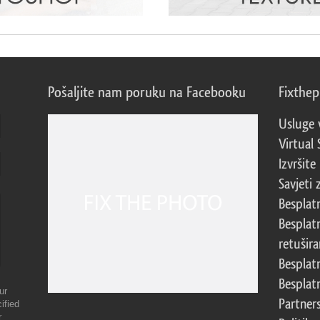
Pošaljite nam poruku na Facebooku
Fixthe
Usluge 
Virtual 
Izvršite
Savjeti 
Besplat
Besplat
retušira
Besplat
Besplat
ur
Partner
ified
r