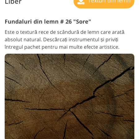
Liber
Texturi din lemn
Fundaluri din lemn # 26 "Sore"
Este o textură rece de scândură de lemn care arată
absolut natural. Descărcați instrumentul și priviți
întregul pachet pentru mai multe efecte artistice.