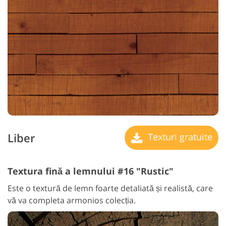
Liber
Texturi gratuite
Textura fină a lemnului #16 "Rustic"
Este o textură de lemn foarte detaliată și realistă, care
vă va completa armonios colecția.