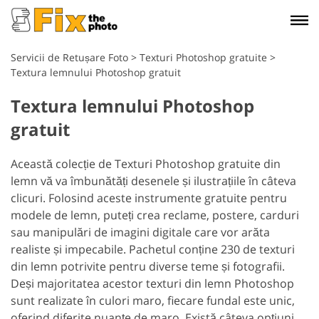
Servicii de Retușare Foto
>
Texturi Photoshop gratuite
>
Textura lemnului Photoshop gratuit
Textura lemnului Photoshop
gratuit
Această colecție de Texturi Photoshop gratuite din
lemn vă va îmbunătăți desenele și ilustrațiile în câteva
clicuri. Folosind aceste instrumente gratuite pentru
modele de lemn, puteți crea reclame, postere, carduri
sau manipulări de imagini digitale care vor arăta
realiste și impecabile. Pachetul conține 230 de texturi
din lemn potrivite pentru diverse teme și fotografii.
Deși majoritatea acestor texturi din lemn Photoshop
sunt realizate în culori maro, fiecare fundal este unic,
oferind diferite nuanțe de maro. Există câteva opțiuni