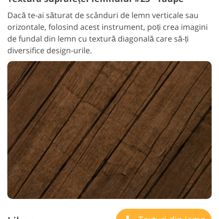
Dacă te-ai săturat de scânduri de lemn verticale sau
orizontale, folosind acest instrument, poți crea imagini
de fundal din lemn cu textură diagonală care să-ți
diversifice design-urile.