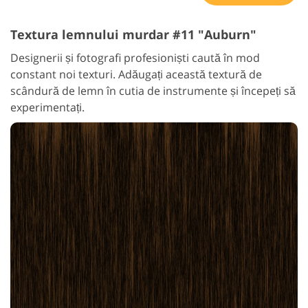
Textura lemnului murdar #11 "Auburn"
Designerii și fotografi profesioniști caută în mod
constant noi texturi. Adăugați această textură de
scândură de lemn în cutia de instrumente și începeți să
experimentați.