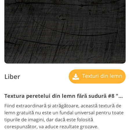
Liber
Texturi din lemn
Textura peretelui din lemn fără sudură #8 "Vintage Wardrobe"
Fiind extraordinară și atrăgătoare, această textură de
lemn gratuită nu este un fundal universal pentru toate
tipurile de imagini, dar dacă este folosită
corespunzător, va aduce rezultate grozave.