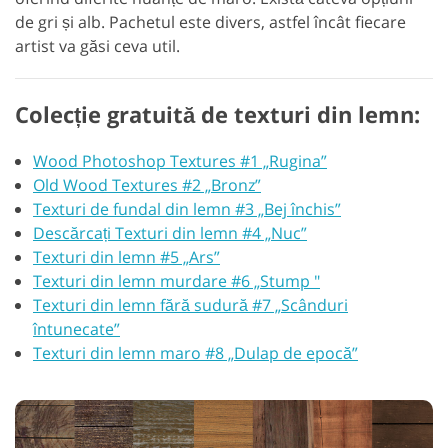
de gri și alb. Pachetul este divers, astfel încât fiecare
artist va găsi ceva util.
Colecție gratuită de texturi din lemn:
Wood Photoshop Textures #1 „Rugina”
Old Wood Textures #2 „Bronz”
Texturi de fundal din lemn #3 „Bej închis”
Descărcați Texturi din lemn #4 „Nuc”
Texturi din lemn #5 „Ars”
Texturi din lemn murdare #6 „Stump "
Texturi din lemn fără sudură #7 „Scânduri
întunecate”
Texturi din lemn maro #8 „Dulap de epocă”