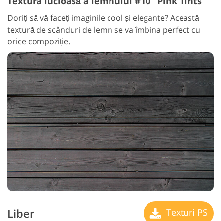
Textura lucioasă a lemnului #10 "Pink Tints"
Doriți să vă faceți imaginile cool și elegante? Această
textură de scânduri de lemn se va îmbina perfect cu
orice compoziție.
Liber
Texturi PS