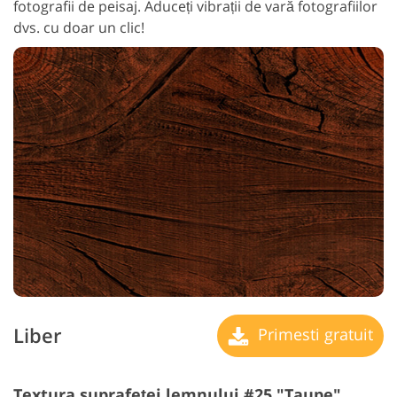
fotografii de peisaj. Aduceți vibrații de vară fotografiilor
dvs. cu doar un clic!
Liber
Primesti gratuit
Textura suprafeței lemnului #25 "Taupe"