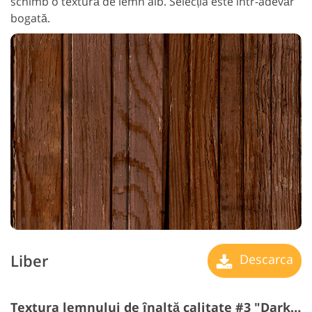
schimb o textură de lemn alb. Selecția este într-adevăr
bogată.
Liber
Descarca
Textura lemnului de înaltă calitate #3 "Dark Beige"