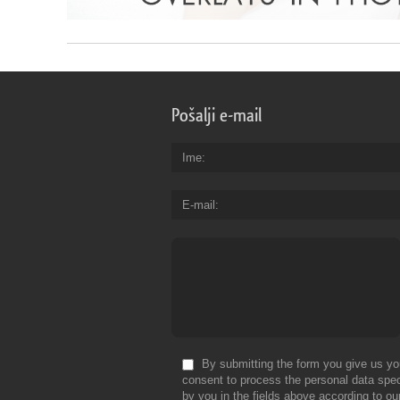
Pošalji e-mail
Ime
E-mail
By submitting the form you give us yo
consent to process the personal data spec
by you in the fields above according to ou