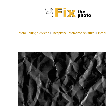
Photo Editing Services
>
Besplatne Photoshop teksture
>
Bespl
Lightroom
LR Preset
Retuš
Predposta
ponude
Mobilne P
Uređivanje 