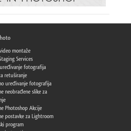
photo
video montaže
Staging Services
 uređivanje fotografija
za retuširanje
no uređivanje fotografija
ne neobrađene slike za
nje
ne Photoshop Akcije
ne postavke za Lightroom
ski program