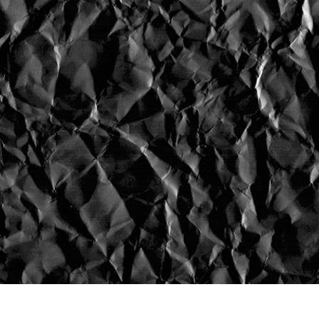
fotografija proizvoda
Uređivanje fotografija nakita
Podaci za obuku A