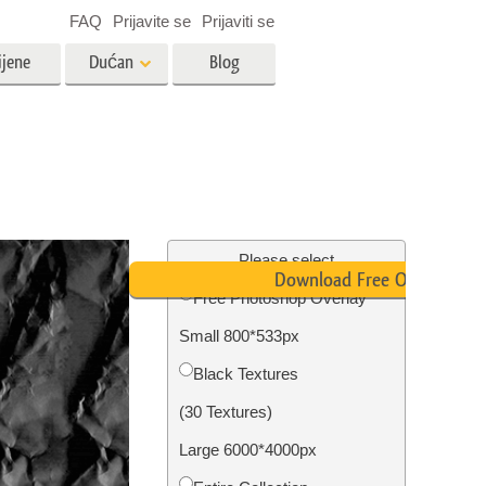
FAQ
Prijavite se
Prijaviti se
ijene
Dućan
Blog
es
Video
LUT-ovi za uređivanje videa
Profesionalni video slojevi
ija
Uređivanje fotografija nekretnina
Please select
Download Free Overlay
Free Photoshop Overlay
bavu
Small 800*533px
ijama
Obnova fotografija
Black Textures
(30 Textures)
Large 6000*4000px