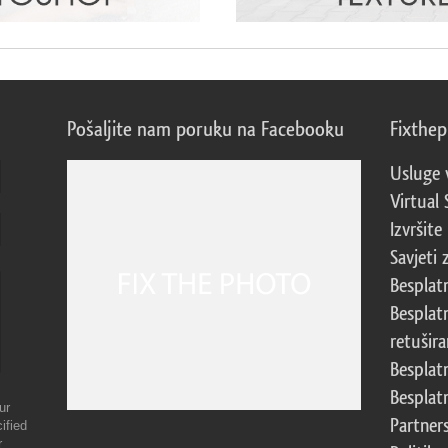
Pošaljite nam poruku na Facebooku
Fixthe
Usluge 
Virtual 
Izvršite
Savjeti 
Besplat
Besplat
retušira
Besplat
Besplat
ur
Partner
ified
r