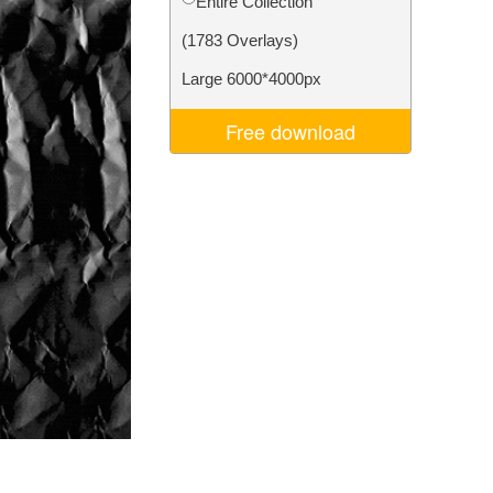
Entire Collection
I
Video Editing Services
(1783 Overlays)
Large 6000*4000px
Free download