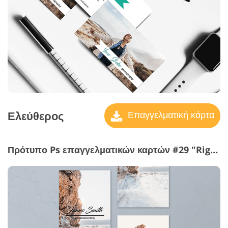
Ελεύθερος
Επαγγελματική κάρτα
Πρότυπο Ps επαγγελματικών καρτών #29 "Right Angle"