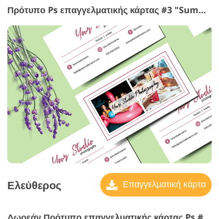
Πρότυπο Ps επαγγελματικής κάρτας #3 "Summertime Joys"
Ελεύθερος
Επαγγελματική κάρτα
Δωρεάν Πρότυπο επαγγελματικής κάρτας Ps #4 "Modern Styling"