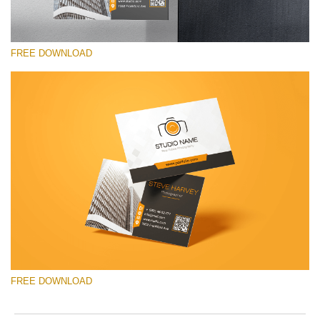
FREE DOWNLOAD
Please select
Free Template #17
Pricing Guide Template
Free download
FREE DOWNLOAD