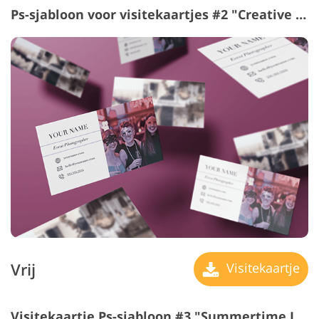
Ps-sjabloon voor visitekaartjes #2 "Creative Search"
Vrij
Visitekaartje
Visitekaartje Ps-sjabloon #3 "Summertime Joys"