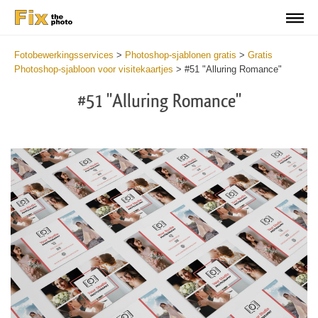
Fotobewerkingsservices
>
Photoshop-sjablonen gratis
>
Gratis
Photoshop-sjabloon voor visitekaartjes
>
#51 "Alluring Romance"
#51 "Alluring Romance"
Do
Fr
Bu
Ca