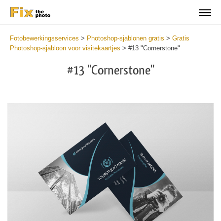
Fotobewerkingsservices
>
Photoshop-sjablonen gratis
>
Gratis
Photoshop-sjabloon voor visitekaartjes
>
#13 "Cornerstone"
#13 "Cornerstone"
Do
Fr
Bu
Ca