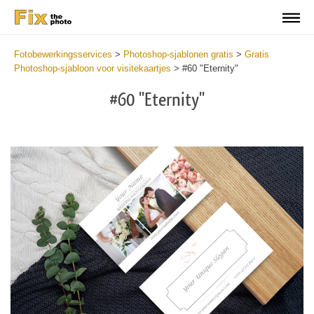
Fotobewerkingsservices
>
Photoshop-sjablonen gratis
>
Gratis
Photoshop-sjabloon voor visitekaartjes
>
#60 "Eternity"
#60 "Eternity"
Do
Fr
Bu
Ca