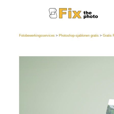
Fotobewerkingsservices
>
Photoshop-sjablonen gratis
>
Gratis 
Lightroom
LR-vooraf
Portr
collecties
Voorinste
aanbiedin
Mobiele v
Trouwf