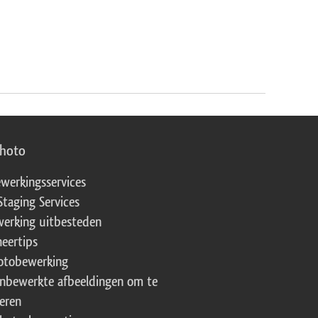
photo
werkingsservices
Staging Services
erking uitbesteden
eertips
fotobewerking
onbewerkte afbeeldingen om te
eren