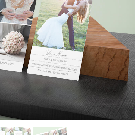
tfoto's bewerken
Sieraden Fotobewerking
AI-trainingsgegeve