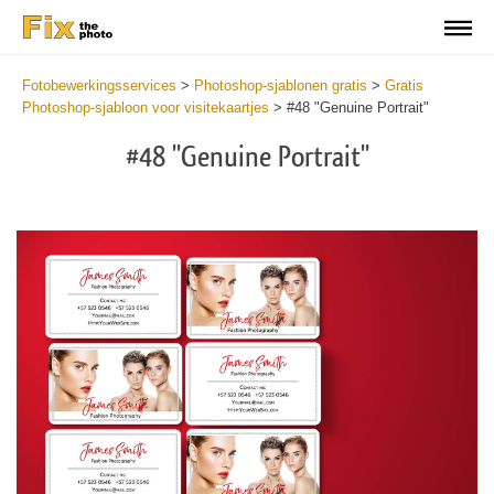
Fotobewerkingsservices
>
Photoshop-sjablonen gratis
>
Gratis
Photoshop-sjabloon voor visitekaartjes
>
#48 "Genuine Portrait"
#48 "Genuine Portrait"
Do
Fr
Bu
Ca