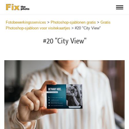
Fotobewerkingsservices
>
Photoshop-sjablonen gratis
>
Gratis
Photoshop-sjabloon voor visitekaartjes
>
#20 "City View"
#20 "City View"
Do
Fr
Bu
Ca