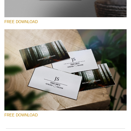
FREE DOWNLOAD
Please select
Free Template #25
Senior Price List
Free download
FREE DOWNLOAD