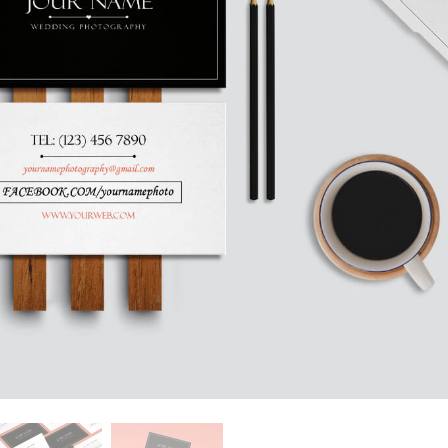
εξεργασία
Επεξεργασία
Δεδομένα Εκπαίδευ
φιών προϊόντος
φωτογραφιών
κοσμημάτων