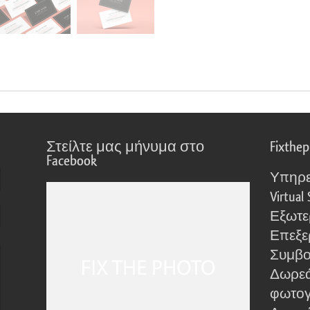
Στείλτε μας μήνυμα στο
Fixthe
Facebook
Υπηρε
Virtual 
Εξωτε
Επεξε
Συμβο
Δωρεά
φωτο