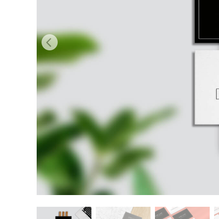
Επ
φωτογρα