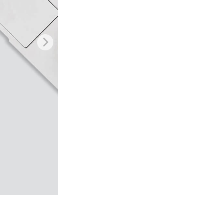
σης AI
Video Editing Services