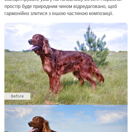
простір буде природним чином відредаговано, щоб
гармонійно злитися з іншою частиною композиції.