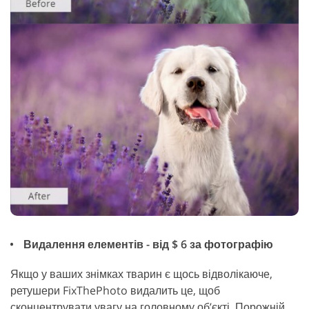
Видалення елементів - від $ 6 за фотографію
Якщо у ваших знімках тварин є щось відволікаюче,
ретушери FixThePhoto видалить це, щоб
сконцентрувати увагу на головному об’єкті. Порожній