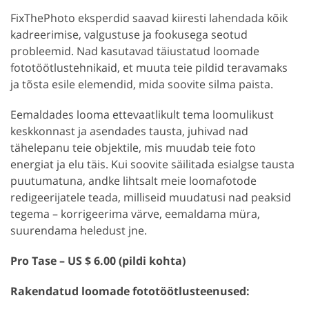
FixThePhoto eksperdid saavad kiiresti lahendada kõik
kadreerimise, valgustuse ja fookusega seotud
probleemid. Nad kasutavad täiustatud loomade
fototöötlustehnikaid, et muuta teie pildid teravamaks
ja tõsta esile elemendid, mida soovite silma paista.
Eemaldades looma ettevaatlikult tema loomulikust
keskkonnast ja asendades tausta, juhivad nad
tähelepanu teie objektile, mis muudab teie foto
energiat ja elu täis. Kui soovite säilitada esialgse tausta
puutumatuna, andke lihtsalt meie loomafotode
redigeerijatele teada, milliseid muudatusi nad peaksid
tegema – korrigeerima värve, eemaldama müra,
suurendama heledust jne.
Pro Tase – US $ 6.00 (pildi kohta)
Rakendatud loomade fototöötlusteenused: