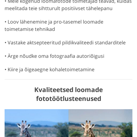
• Meie kogenud loomafotode toimetajad teavad, kuidas
meelitada teie sihtturult positiivset tähelepanu
• Loov lähenemine ja pro-tasemel loomade
toimetamise tehnikad
• Vastake aktsepteeritud pildikvaliteedi standarditele
• Ärge nõudke oma fotograafia autoriõigusi
• Kiire ja õigeaegne kohaletoimetamine
Kvaliteetsed loomade
fototöötlusteenused