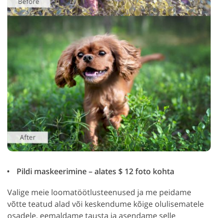
Pildi maskeerimine – alates $ 12 foto kohta
Valige meie loomatöötlusteenused ja me peidame
võtte teatud alad või keskendume kõige olulisematele
osadele, eemaldame tausta ja asendame selle