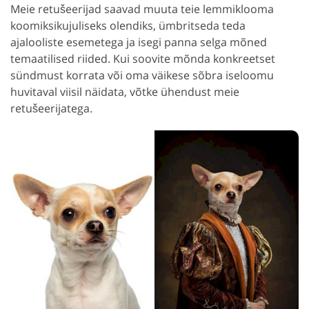
Meie retušeerijad saavad muuta teie lemmiklooma
koomiksikujuliseks olendiks, ümbritseda teda
ajalooliste esemetega ja isegi panna selga mõned
temaatilised riided. Kui soovite mõnda konkreetset
sündmust korrata või oma väikese sõbra iseloomu
huvitaval viisil näidata, võtke ühendust meie
retušeerijatega.