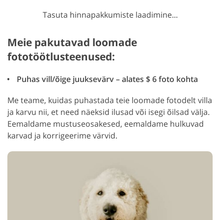
Tasuta hinnapakkumiste laadimine...
Meie pakutavad loomade
fototöötlusteenused:
Puhas vill/õige juuksevärv – alates $ 6 foto kohta
Me teame, kuidas puhastada teie loomade fotodelt villa
ja karvu nii, et need näeksid ilusad või isegi õilsad välja.
Eemaldame mustuseosakesed, eemaldame hulkuvad
karvad ja korrigeerime värvid.