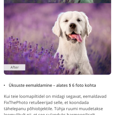
Üksuste eemaldamine – alates $ 6 foto kohta
Kui teie loomapiltidel on midagi segavat, eemaldavad
FixThePhoto retušeerijad selle, et koondada
tähelepanu põhiobjektile. Tühja ruumi muudetakse
loomulikult nii, et see sulanduks harmooniliselt