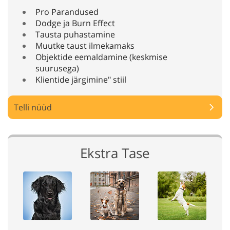
Pro Parandused
Dodge ja Burn Effect
Tausta puhastamine
Muutke taust ilmekamaks
Objektide eemaldamine (keskmise
suurusega)
Klientide järgimine" stiil
Telli nüüd
Ekstra Tase