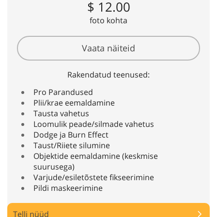
$ 12.00
foto kohta
Vaata näiteid
Rakendatud teenused:
Pro Parandused
Plii/krae eemaldamine
Tausta vahetus
Loomulik peade/silmade vahetus
Dodge ja Burn Effect
Taust/Riiete silumine
Objektide eemaldamine (keskmise
suurusega)
Varjude/esiletõstete fikseerimine
Pildi maskeerimine
Telli nüüd