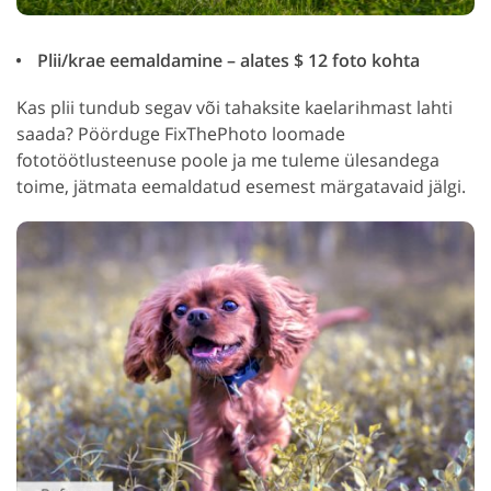
Plii/krae eemaldamine – alates $ 12 foto kohta
Kas plii tundub segav või tahaksite kaelarihmast lahti
saada? Pöörduge FixThePhoto loomade
fototöötlusteenuse poole ja me tuleme ülesandega
toime, jätmata eemaldatud esemest märgatavaid jälgi.