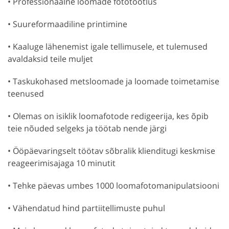
• Professionaalne loomade fototöötlus
• Suureformaadiline printimine
• Kaaluge lähenemist igale tellimusele, et tulemused
avaldaksid teile muljet
• Taskukohased metsloomade ja loomade toimetamise
teenused
• Olemas on isiklik loomafotode redigeerija, kes õpib
teie nõuded selgeks ja töötab nende järgi
• Ööpäevaringselt töötav sõbralik klienditugi keskmise
reageerimisajaga 10 minutit
• Tehke päevas umbes 1000 loomafotomanipulatsiooni
• Vähendatud hind partiitellimuste puhul