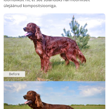
ülejäänud kompositsiooniga.