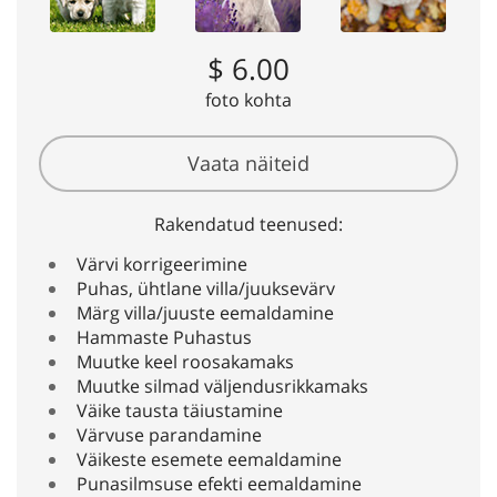
$ 6.00
foto kohta
Vaata näiteid
Rakendatud teenused:
Värvi korrigeerimine
Puhas, ühtlane villa/juuksevärv
Märg villa/juuste eemaldamine
Hammaste Puhastus
Muutke keel roosakamaks
Muutke silmad väljendusrikkamaks
Väike tausta täiustamine
Värvuse parandamine
Väikeste esemete eemaldamine
Punasilmsuse efekti eemaldamine