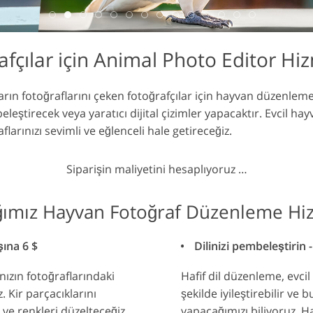
Video Düzenlem
uş Hizmetleri
AI Eğitim Verileri
Hizmetleri
afçılar için Animal Photo Editor Hiz
arın fotoğraflarını çeken fotoğrafçılar için hayvan düzenlem
leştirecek veya yaratıcı dijital çizimler yapacaktır. Evcil hayv
flarınızı sevimli ve eğlenceli hale getireceğiz.
Siparişin maliyetini hesaplıyoruz …
ğımız Hayvan Fotoğraf Düzenleme Hiz
ına 6 $
Dilinizi pembeleştirin 
nızın fotoğraflarındaki
Hafif dil düzenleme, evci
z. Kir parçacıklarını
şekilde iyileştirebilir ve 
 ve renkleri düzelteceğiz.
yapacağımızı biliyoruz. H