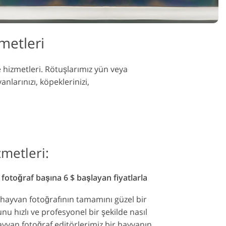
e
metleri
e hizmetleri. Rötuşlarımız yün veya
anlarınızı, köpeklerinizi,
metleri:
- fotoğraf başına 6 $ başlayan fiyatlarla
l hayvan fotoğrafının tamamını güzel bir
bunu hızlı ve profesyonel bir şekilde nasıl
ayvan fotoğraf editörlerimiz bir hayvanın