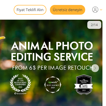
Fiyat Teklifi Alın
Ücretsiz deneyin
2/14
nleme
mları
on