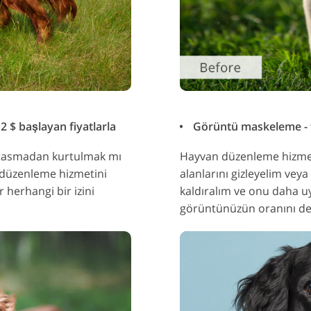
 $ başlayan fiyatlarla
Görüntü maskeleme - fo
ir tasmadan kurtulmak mı
Hayvan düzenleme hizmetle
 düzenleme hizmetini
alanlarını gizleyelim vey
 herhangi bir izini
kaldıralım ve onu daha uy
görüntünüzün oranını değ