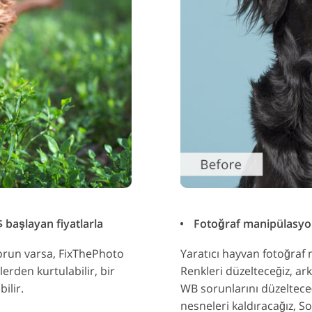
 başlayan fiyatlarla
Fotoğraf manipülasyonl
sorun varsa, FixThePhoto
Yaratıcı hayvan fotoğraf 
lerden kurtulabilir, bir
Renkleri düzelteceğiz, ark
ilir.
WB sorunlarını düzelteceği
nesneleri kaldıracağız, 