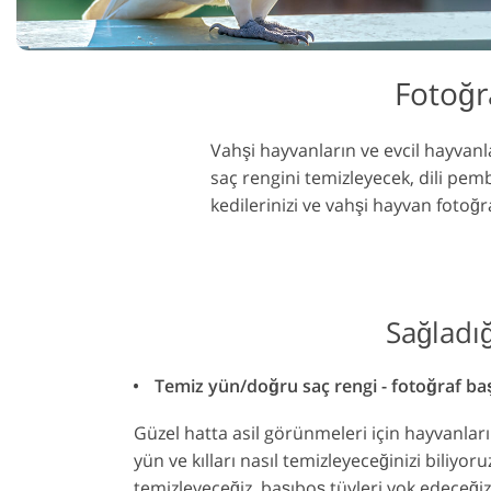
Ürün Rötuş Hizmetleri
Mücevher Röt
Fotoğr
Vahşi hayvanların ve evcil hayvanl
saç rengini temizleyecek, dili pembe
kedilerinizi ve vahşi hayvan fotoğra
Sağladı
Temiz yün/doğru saç rengi - fotoğraf baş
Güzel hatta asil görünmeleri için hayvanları
yün ve kılları nasıl temizleyeceğinizi biliyoru
temizleyeceğiz, başıboş tüyleri yok edeceğiz