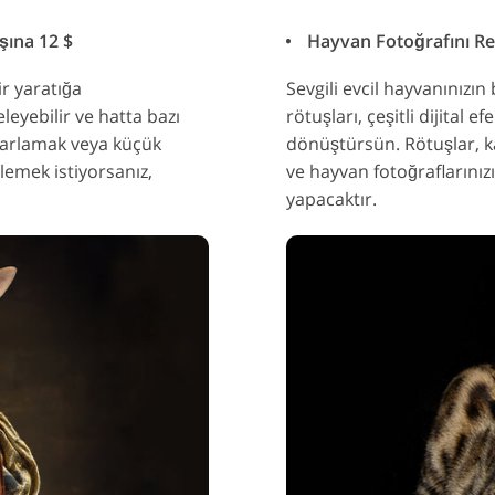
şına 12 $
Hayvan Fotoğrafını Re
ir yaratığa
Sevgili evcil hayvanınızın
eleyebilir ve hatta bazı
rötuşları, çeşitli dijital 
tekrarlamak veya küçük
dönüştürsün. Rötuşlar, ka
ilemek istiyorsanız,
ve hayvan fotoğraflarınız
yapacaktır.