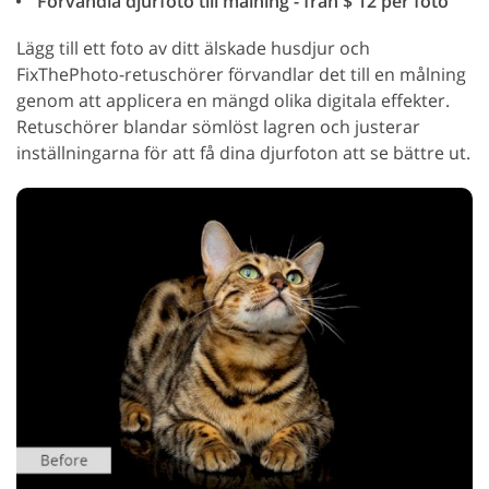
Förvandla djurfoto till målning - från $ 12 per foto
Lägg till ett foto av ditt älskade husdjur och
FixThePhoto-retuschörer förvandlar det till en målning
genom att applicera en mängd olika digitala effekter.
Retuschörer blandar sömlöst lagren och justerar
inställningarna för att få dina djurfoton att se bättre ut.